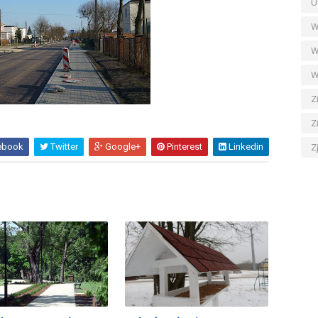
U
W
W
W
Z
Z
ebook
Twitter
Google+
Pinterest
Linkedin
Z