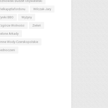
czniowski Budżet Obywatelski
ielkapętlafordonu
Wilczak-Jary
yniki BBO
Wyżyny
zgórze Wolności
Zieleń
ielone Arkady
imne Wody-Czerskopolskie
jednoczeni