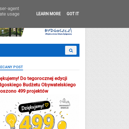
 Partcypacji Społecznej
user-agent
rate usage
LEARN MORE
GOT IT
ECANY POST
ękujemy! Do tegorocznej edycji
dgoskiego Budżetu Obywatelskiego
łoszono 499 projektów