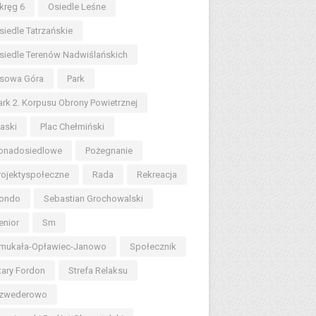
kręg 6
Osiedle Leśne
siedle Tatrzańskie
siedle Terenów Nadwiślańskich
sowa Góra
Park
ark 2. Korpusu Obrony Powietrznej
iaski
Plac Chełmiński
onadosiedlowe
Pożegnanie
rojektyspołeczne
Rada
Rekreacja
ondo
Sebastian Grochowalski
enior
Sm
mukała-Opławiec-Janowo
Społecznik
tary Fordon
Strefa Relaksu
zwederowo