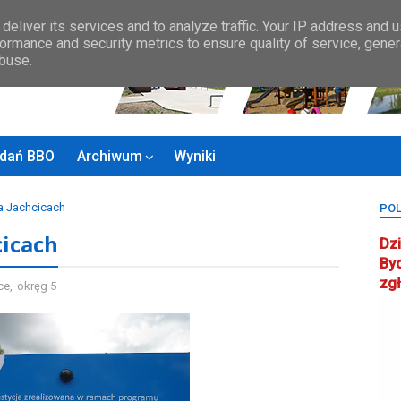
Zasady BBO
MAPA MIASTA
KONTAKT
Rady Osiedla
Rada ds.
deliver its services and to analyze traffic. Your IP address and 
ormance and security metrics to ensure quality of service, gene
abuse.
zadań BBO
Archiwum
Wyniki
a Jachcicach
POL
cicach
Dzi
By
zg
ce
,
okręg 5