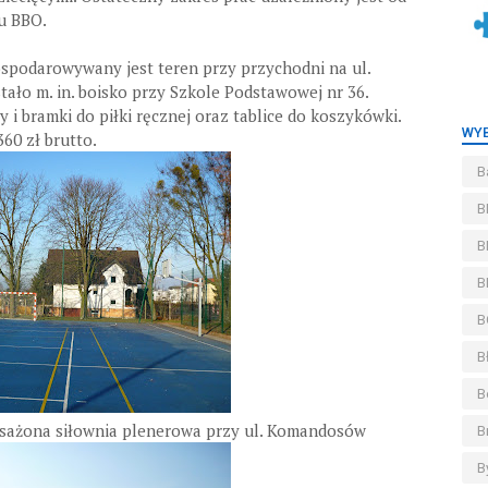
u BBO.
spodarowywany jest teren przy przychodni na ul.
ało m. in. boisko przy Szkole Podstawowej nr 36.
i bramki do piłki ręcznej oraz tablice do koszykówki.
WYB
60 zł brutto.
B
B
B
B
B
B
B
ażona siłownia plenerowa przy ul. Komandosów
B
B