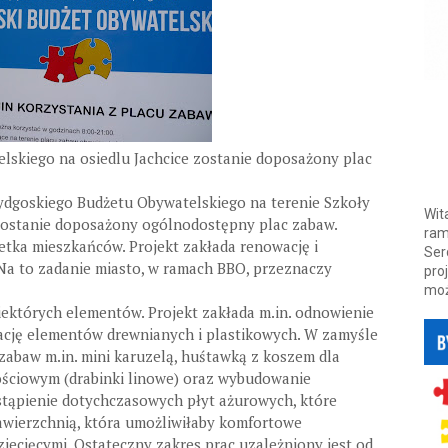
skiego na osiedlu Jachcice zostanie doposażony plac
ydgoskiego Budżetu Obywatelskiego na terenie Szkoły
Wit
 zostanie doposażony ogólnodostępny plac zabaw.
ram
etka mieszkańców. Projekt zakłada renowację i
Ser
Na to zadanie miasto, w ramach BBO, przeznaczy
pro
moż
ektórych elementów. Projekt zakłada m.in. odnowienie
ację elementów drewnianych i plastikowych. W zamyśle
 zabaw m.in. mini karuzelą, huśtawką z koszem dla
ościowym (drabinki linowe) oraz wybudowanie
stąpienie dotychczasowych płyt ażurowych, które
wierzchnią, która umożliwiłaby komfortowe
iecięcymi. Ostateczny zakres prac uzależniony jest od