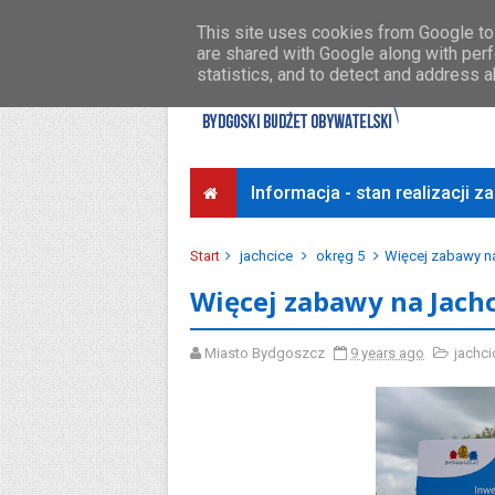
Środki na osiedla
Przykładowe koszty
This site uses cookies from Google to 
are shared with Google along with perf
statistics, and to detect and address 
Informacja - stan realizacji 
Start
jachcice
okręg 5
Więcej zabawy n
Więcej zabawy na Jach
Miasto Bydgoszcz
9 years ago
jachci