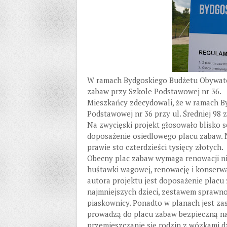
W ramach Bydgoskiego Budżetu Obywatel
zabaw przy Szkole Podstawowej nr 36.
Mieszkańcy zdecydowali, że w ramach B
Podstawowej nr 36 przy ul. Średniej 98
Na zwycięski projekt głosowało blisko s
doposażenie osiedlowego placu zabaw. 
prawie sto czterdzieści tysięcy złotych.
Obecny plac zabaw wymaga renowacji ni
huśtawki wagowej, renowację i konserw
autora projektu jest doposażenie placu
najmniejszych dzieci, zestawem sprawn
piaskownicy. Ponadto w planach jest za
prowadzą do placu zabaw bezpieczną na
przemieszczanie się rodzin z wózkami dz