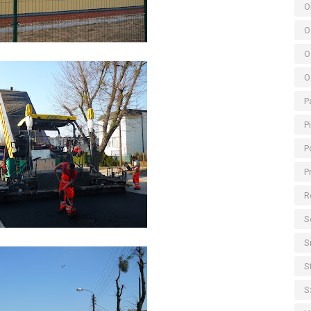
O
O
O
O
P
P
P
P
R
S
S
S
S