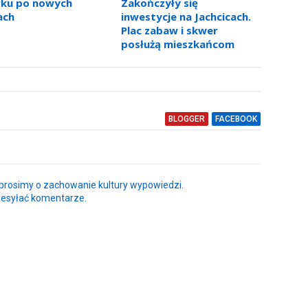
rku po nowych
Zakończyły się
ach
inwestycje na Jachcicach.
Plac zabaw i skwer
posłużą mieszkańcom
BLOGGER
FACEBOOK
rosimy o zachowanie kultury wypowiedzi.
zesyłać komentarze.