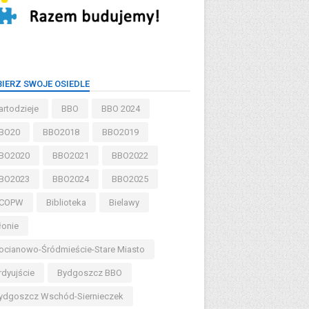
IERZ SWOJE OSIEDLE
artodzieje
BBO
BBO 2024
BO20
BBO2018
BBO2019
BO2020
BBO2021
BBO2022
BO2023
BBO2024
BBO2025
COPW
Biblioteka
Bielawy
łonie
ocianowo-Śródmieście-Stare Miasto
rdyujście
Bydgoszcz BBO
ydgoszcz Wschód-Siernieczek