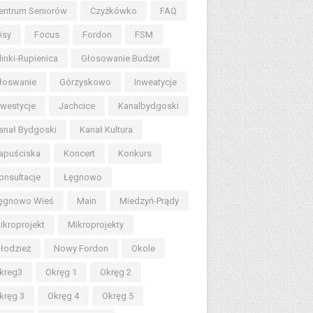
entrum Seniorów
Czyżkówko
FAQ
lisy
Focus
Fordon
FSM
linki-Rupienica
Głosowanie Budżet
łoswanie
Górzyskowo
Inweatycje
nwestycje
Jachcice
Kanalbydgoski
anał Bydgoski
Kanał Kultura
apuściska
Koncert
Konkurs
onsultacje
Łęgnowo
ęgnowo Wieś
Main
Miedzyń-Prądy
ikroprojekt
Mikroprojekty
łodzież
Nowy Fordon
Okole
kreg3
Okręg 1
Okręg 2
kręg 3
Okręg 4
Okręg 5