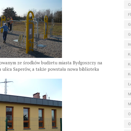
C
F
G
G
I
K
izowanym ze środków budżetu miasta Bydgoszczy na
K
 ulica Saperów, a także powstała nowa biblioteka
K
Ł
M
M
O
O