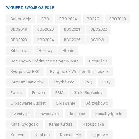
WYBIERZ SWOJE OSIEDLE
Bartodzieje
BBO
BBO 2024
BBO20
BBO2018
BBO2019
BBO2020
BBO2021
BBO2022
BBO2023
BBO2024
BBO2025
BCOPW
Biblioteka
Bielawy
Błonie
Bocianowo-Śródmieście-Stare Miasto
Brdyujście
Bydgoszcz BBO
Bydgoszcz Wschód-Siernieczek
Centrum Seniorów
Czyżkówko
FAQ
Flisy
Focus
Fordon
FSM
Glinki-Rupienica
Głosowanie Budżet
Głoswanie
Górzyskowo
Inweatycje
Inwestycje
Jachcice
Kanalbydgoski
Kanał Bydgoski
Kanał Kultura
Kapuściska
Koncert
Konkurs
Konsultacje
Łęgnowo