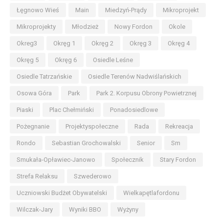
Łęgnowo Wieś
Main
Miedzyń-Prądy
Mikroprojekt
Mikroprojekty
Młodzież
Nowy Fordon
Okole
Okreg3
Okręg 1
Okręg 2
Okręg 3
Okręg 4
Okręg 5
Okręg 6
Osiedle Leśne
Osiedle Tatrzańskie
Osiedle Terenów Nadwiślańskich
Osowa Góra
Park
Park 2. Korpusu Obrony Powietrznej
Piaski
Plac Chełmiński
Ponadosiedlowe
Pożegnanie
Projektyspołeczne
Rada
Rekreacja
Rondo
Sebastian Grochowalski
Senior
Sm
Smukała-Opławiec-Janowo
Społecznik
Stary Fordon
Strefa Relaksu
Szwederowo
Uczniowski Budżet Obywatelski
Wielkapętlafordonu
Wilczak-Jary
Wyniki BBO
Wyżyny