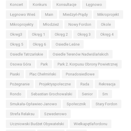
Koncert
Konkurs
Konsultacje
Łęgnowo
Łęgnowo Wieś
Main
Miedzyń-Prądy
Mikroprojekt
Mikroprojekty
Młodzież
Nowy Fordon
Okole
Okreg3
Okręg 1
Okręg 2
Okręg 3
Okręg 4
Okręg 5
Okręg 6
Osiedle Leśne
Osiedle Tatrzańskie
Osiedle Terenów Nadwiślańskich
Osowa Góra
Park
Park 2. Korpusu Obrony Powietrznej
Piaski
Plac Chełmiński
Ponadosiedlowe
Pożegnanie
Projektyspołeczne
Rada
Rekreacja
Rondo
Sebastian Grochowalski
Senior
Sm
Smukała-Opławiec-Janowo
Społecznik
Stary Fordon
Strefa Relaksu
Szwederowo
Uczniowski Budżet Obywatelski
Wielkapętlafordonu