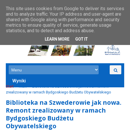
This site uses cookies from Google to deliver its services
and to analyze traffic. Your IP address and user-agent are
shared with Google along with performance and security
metrics to ensure quality of service, generate usage
statistics, and to detect and address abuse.
LEARN MORE
GOT IT
Wyniki
Start
main
Biblioteka na Szwederowie jak nowa. Remont
zrealizowany w ramach Bydgoskiego Budżetu Obywatelskiego
Biblioteka na Szwederowie jak nowa.
Remont zrealizowany w ramach
Bydgoskiego Budżetu
Obywatelskiego