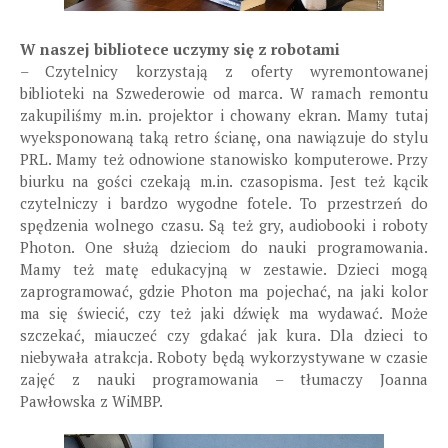
W naszej bibliotece uczymy się z robotami
– Czytelnicy korzystają z oferty wyremontowanej
biblioteki na Szwederowie od marca. W ramach remontu
zakupiliśmy m.in. projektor i chowany ekran. Mamy tutaj
wyeksponowaną taką retro ścianę, ona nawiązuje do stylu
PRL. Mamy też odnowione stanowisko komputerowe. Przy
biurku na gości czekają m.in. czasopisma. Jest też kącik
czytelniczy i bardzo wygodne fotele. To przestrzeń do
spędzenia wolnego czasu. Są też gry, audiobooki i roboty
Photon. One służą dzieciom do nauki programowania.
Mamy też matę edukacyjną w zestawie. Dzieci mogą
zaprogramować, gdzie Photon ma pojechać, na jaki kolor
ma się świecić, czy też jaki dźwięk ma wydawać. Może
szczekać, miauczeć czy gdakać jak kura. Dla dzieci to
niebywała atrakcja. Roboty będą wykorzystywane w czasie
zajęć z nauki programowania – tłumaczy Joanna
Pawłowska z WiMBP.