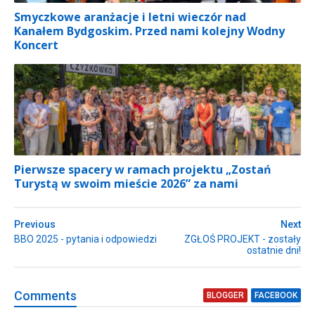
Smyczkowe aranżacje i letni wieczór nad
Kanałem Bydgoskim. Przed nami kolejny Wodny
Koncert
Pierwsze spacery w ramach projektu „Zostań
Turystą w swoim mieście 2026” za nami
Previous
Next
BBO 2025 - pytania i odpowiedzi
ZGŁOŚ PROJEKT - zostały
ostatnie dni!
Comment
s
BLOGGER
FACEBOOK