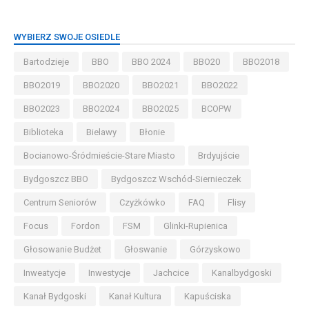
WYBIERZ SWOJE OSIEDLE
Bartodzieje
BBO
BBO 2024
BBO20
BBO2018
BBO2019
BBO2020
BBO2021
BBO2022
BBO2023
BBO2024
BBO2025
BCOPW
Biblioteka
Bielawy
Błonie
Bocianowo-Śródmieście-Stare Miasto
Brdyujście
Bydgoszcz BBO
Bydgoszcz Wschód-Siernieczek
Centrum Seniorów
Czyżkówko
FAQ
Flisy
Focus
Fordon
FSM
Glinki-Rupienica
Głosowanie Budżet
Głoswanie
Górzyskowo
Inweatycje
Inwestycje
Jachcice
Kanalbydgoski
Kanał Bydgoski
Kanał Kultura
Kapuściska