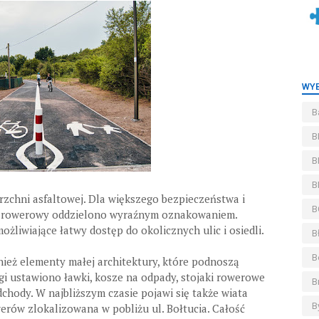
WYB
B
B
B
B
rzchni asfaltowej. Dla większego bezpieczeństwa i
B
z rowerowy oddzielono wyraźnym oznakowaniem.
żliwiające łatwy dostęp do okolicznych ulic i osiedli.
B
B
eż elementy małej architektury, które podnoszą
gi ustawiono ławki, kosze na odpady, stojaki rowerowe
B
chody. W najbliższym czasie pojawi się także wiata
B
rów zlokalizowana w pobliżu ul. Bołtucia. Całość