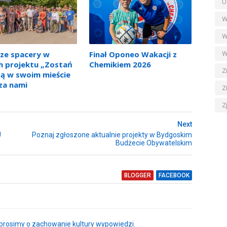
U
W
W
ze spacery w
Finał Oponeo Wakacji z
W
h projektu „Zostań
Chemikiem 2026
Z
ą w swoim mieście
za nami
Z
Z
Next
U
Poznaj zgłoszone aktualnie projekty w Bydgoskim
Budżecie Obywatelskim
BLOGGER
FACEBOOK
rosimy o zachowanie kultury wypowiedzi.