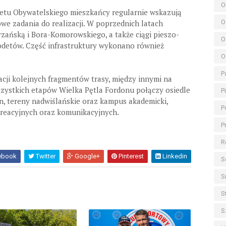
O
etu Obywatelskiego mieszkańcy regularnie wskazują
O
we zadania do realizacji. W poprzednich latach
rzańską i Bora-Komorowskiego, a także ciągi pieszo-
O
odetów. Część infrastruktury wykonano również
O
P
acji kolejnych fragmentów trasy, między innymi na
zystkich etapów Wielka Pętla Fordonu połączy osiedle
P
on, tereny nadwiślańskie oraz kampus akademicki,
P
ekreacyjnych oraz komunikacyjnych.
P
R
ebook
Twitter
Google+
Pinterest
Linkedin
S
S
S
S