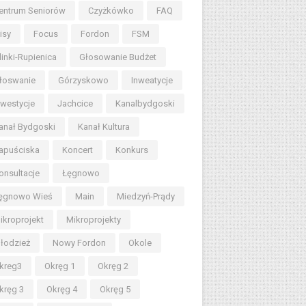
entrum Seniorów
Czyżkówko
FAQ
lisy
Focus
Fordon
FSM
linki-Rupienica
Głosowanie Budżet
łoswanie
Górzyskowo
Inweatycje
nwestycje
Jachcice
Kanalbydgoski
anał Bydgoski
Kanał Kultura
apuściska
Koncert
Konkurs
onsultacje
Łęgnowo
ęgnowo Wieś
Main
Miedzyń-Prądy
ikroprojekt
Mikroprojekty
łodzież
Nowy Fordon
Okole
kreg3
Okręg 1
Okręg 2
kręg 3
Okręg 4
Okręg 5