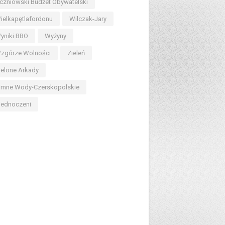
czniowski Budżet Obywatelski
ielkapętlafordonu
Wilczak-Jary
yniki BBO
Wyżyny
zgórze Wolności
Zieleń
ielone Arkady
imne Wody-Czerskopolskie
jednoczeni