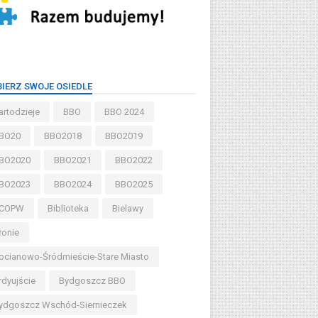
IERZ SWOJE OSIEDLE
artodzieje
BBO
BBO 2024
BO20
BBO2018
BBO2019
BO2020
BBO2021
BBO2022
BO2023
BBO2024
BBO2025
COPW
Biblioteka
Bielawy
łonie
ocianowo-Śródmieście-Stare Miasto
rdyujście
Bydgoszcz BBO
ydgoszcz Wschód-Siernieczek