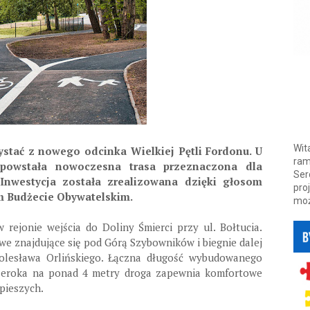
Wit
stać z nowego odcinka Wielkiej Pętli Fordonu. U
ram
 powstała nowoczesna trasa przeznaczona dla
Ser
 Inwestycja została zrealizowana dzięki głosom
pro
 Budżecie Obywatelskim.
moż
rejonie wejścia do Doliny Śmierci przy ul. Bołtucia.
e znajdujące się pod Górą Szybowników i biegnie dalej
Bolesława Orlińskiego. Łączna długość wybudowanego
Szeroka na ponad 4 metry droga zapewnia komfortowe
pieszych.