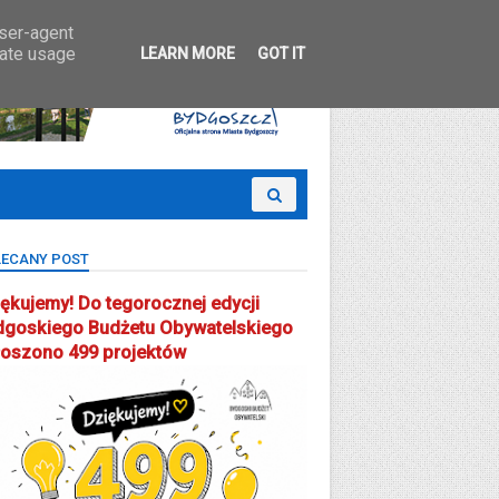
 Partcypacji Społecznej
user-agent
rate usage
LEARN MORE
GOT IT
ECANY POST
ękujemy! Do tegorocznej edycji
dgoskiego Budżetu Obywatelskiego
łoszono 499 projektów