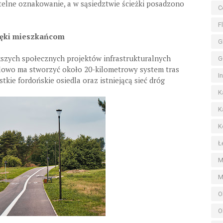
telne oznakowanie, a w sąsiedztwie ścieżki posadzono
C
F
zięki mieszkańcom
G
kszych społecznych projektów infrastrukturalnych
G
elowo ma stworzyć około 20-kilometrowy system tras
I
kie fordońskie osiedla oraz istniejącą sieć dróg
K
K
K
Ł
M
M
O
O