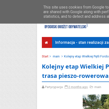
Środki na osiedla
Przykładowe koszty
This site uses cookies from Google to 
are shared with Google along with perf
statistics, and to detect and address 
Informacja - stan realizacji 
Start
main
Kolejny etap Wielkiej Pętli Fo
Kolejny etap Wielkiej
trasa pieszo-rowerowa
Partycypacja
2 months ago
main