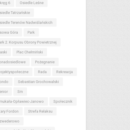
kręg 6
Osiedle Leśne
siedle Tatrzańskie
siedle Terenów Nadwiślańskich
sowa Góra
Park
ark 2. Korpusu Obrony Powietrznej
iaski
Plac Chełmiński
onadosiedlowe
Pożegnanie
rojektyspołeczne
Rada
Rekreacja
ondo
Sebastian Grochowalski
enior
Sm
mukała-Opławiec-Janowo
Społecznik
tary Fordon
Strefa Relaksu
zwederowo