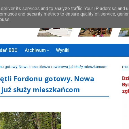
Zasady BBO
MAPA MIASTA
KONTAKT
Rady Osiedla
Rada ds.
deliver its services and to analyze traffic. Your IP address and 
ormance and security metrics to ensure quality of service, gene
abuse.
zadań BBO
Archiwum
Wyniki
rdonu gotowy. Nowa trasa pieszo-rowerowa już służy mieszkańcom
POL
 Pętli Fordonu gotowy. Nowa
Dzi
By
 już służy mieszkańcom
zg