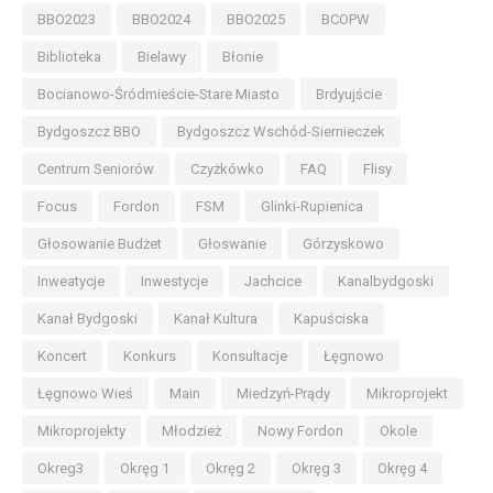
BBO2023
BBO2024
BBO2025
BCOPW
Biblioteka
Bielawy
Błonie
Bocianowo-Śródmieście-Stare Miasto
Brdyujście
Bydgoszcz BBO
Bydgoszcz Wschód-Siernieczek
Centrum Seniorów
Czyżkówko
FAQ
Flisy
Focus
Fordon
FSM
Glinki-Rupienica
Głosowanie Budżet
Głoswanie
Górzyskowo
Inweatycje
Inwestycje
Jachcice
Kanalbydgoski
Kanał Bydgoski
Kanał Kultura
Kapuściska
Koncert
Konkurs
Konsultacje
Łęgnowo
Łęgnowo Wieś
Main
Miedzyń-Prądy
Mikroprojekt
Mikroprojekty
Młodzież
Nowy Fordon
Okole
Okreg3
Okręg 1
Okręg 2
Okręg 3
Okręg 4