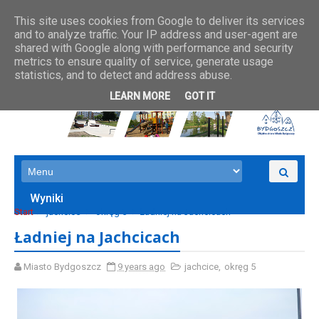
This site uses cookies from Google to deliver its services
and to analyze traffic. Your IP address and user-agent are
shared with Google along with performance and security
metrics to ensure quality of service, generate usage
statistics, and to detect and address abuse.
LEARN MORE
GOT IT
Wyniki
Start
jachcice
okręg 5
Ładniej na Jachcicach
Ładniej na Jachcicach
Miasto Bydgoszcz
9 years ago
jachcice
,
okręg 5