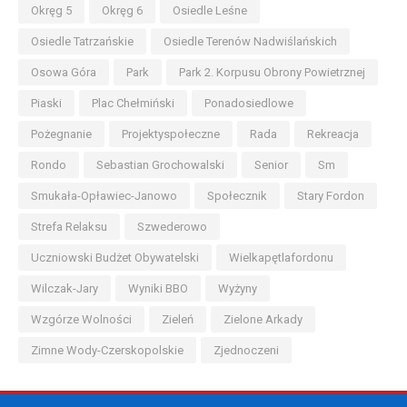
Okręg 5
Okręg 6
Osiedle Leśne
Osiedle Tatrzańskie
Osiedle Terenów Nadwiślańskich
Osowa Góra
Park
Park 2. Korpusu Obrony Powietrznej
Piaski
Plac Chełmiński
Ponadosiedlowe
Pożegnanie
Projektyspołeczne
Rada
Rekreacja
Rondo
Sebastian Grochowalski
Senior
Sm
Smukała-Opławiec-Janowo
Społecznik
Stary Fordon
Strefa Relaksu
Szwederowo
Uczniowski Budżet Obywatelski
Wielkapętlafordonu
Wilczak-Jary
Wyniki BBO
Wyżyny
Wzgórze Wolności
Zieleń
Zielone Arkady
Zimne Wody-Czerskopolskie
Zjednoczeni