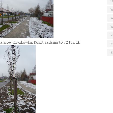
U
W
W
W
Z
ńców Czyżkówka. Koszt zadania to 72 tys. zł.
Z
Z