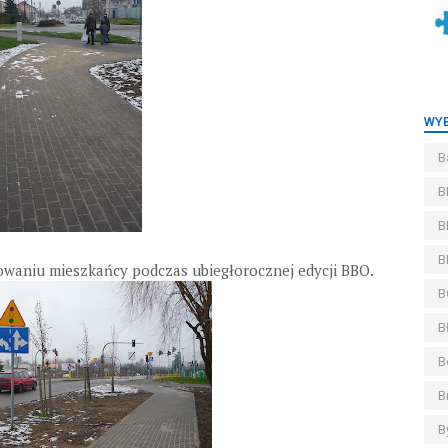
WYB
B
B
B
B
sowaniu mieszkańcy podczas ubiegłorocznej edycji BBO.
B
B
B
B
B