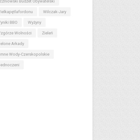
czniowski Budżet Obywatelski
ielkapętlafordonu
Wilczak-Jary
yniki BBO
Wyżyny
zgórze Wolności
Zieleń
ielone Arkady
imne Wody-Czerskopolskie
jednoczeni