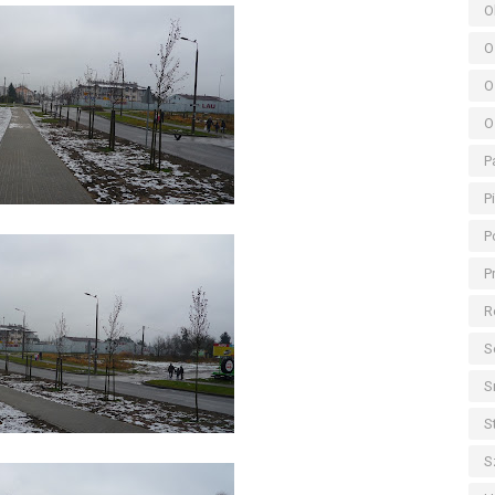
O
O
O
O
P
P
P
P
R
S
S
S
S