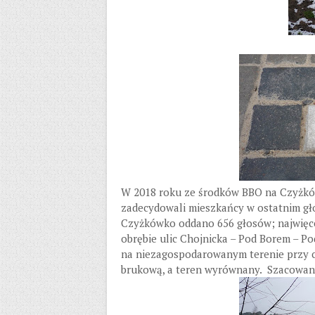
W 2018 roku ze środków BBO na Czyżków
zadecydowali mieszkańcy w ostatnim gł
Czyżkówko oddano 656 głosów; najwięc
obrębie ulic Chojnicka – Pod Borem – P
na niezagospodarowanym terenie przy 
brukową, a teren wyrównany. Szacowany 