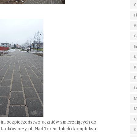
C
F
G
G
I
K
K
K
Ł
M
M
O
in. bezpieczeństwo uczniów zmierzających do
zystanków przy ul. Nad Torem lub do kompleksu
O