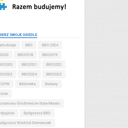
IERZ SWOJE OSIEDLE
artodzieje
BBO
BBO 2024
BO20
BBO2018
BBO2019
BO2020
BBO2021
BBO2022
BO2023
BBO2024
BBO2025
COPW
Biblioteka
Bielawy
łonie
ocianowo-Śródmieście-Stare Miasto
rdyujście
Bydgoszcz BBO
ydgoszcz Wschód-Siernieczek