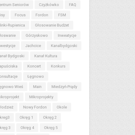
entrum Seniorów
Czyżkówko
FAQ
lisy
Focus
Fordon
FSM
linki-Rupienica
Głosowanie Budżet
łoswanie
Górzyskowo
Inweatycje
nwestycje
Jachcice
Kanalbydgoski
anał Bydgoski
Kanał Kultura
apuściska
Koncert
Konkurs
onsultacje
Łęgnowo
ęgnowo Wieś
Main
Miedzyń-Prądy
ikroprojekt
Mikroprojekty
łodzież
Nowy Fordon
Okole
kreg3
Okręg 1
Okręg 2
kręg 3
Okręg 4
Okręg 5