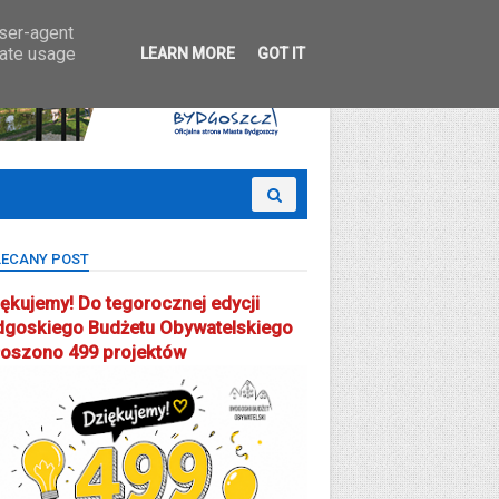
 Partcypacji Społecznej
user-agent
rate usage
LEARN MORE
GOT IT
ECANY POST
ękujemy! Do tegorocznej edycji
dgoskiego Budżetu Obywatelskiego
łoszono 499 projektów