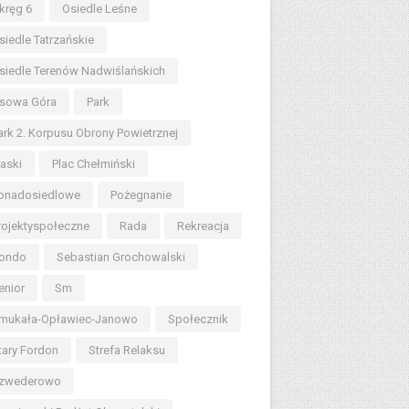
kręg 6
Osiedle Leśne
siedle Tatrzańskie
siedle Terenów Nadwiślańskich
sowa Góra
Park
ark 2. Korpusu Obrony Powietrznej
iaski
Plac Chełmiński
onadosiedlowe
Pożegnanie
rojektyspołeczne
Rada
Rekreacja
ondo
Sebastian Grochowalski
enior
Sm
mukała-Opławiec-Janowo
Społecznik
tary Fordon
Strefa Relaksu
zwederowo