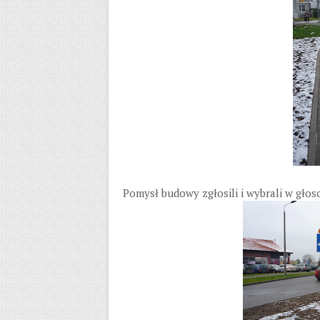
Pomysł budowy zgłosili i wybrali w gło