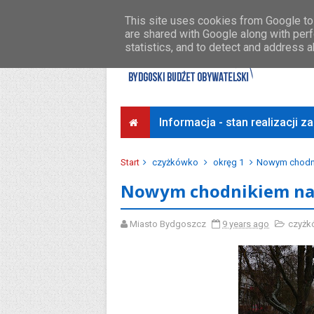
Środki na osiedla
Przykładowe koszty
This site uses cookies from Google to 
are shared with Google along with perf
statistics, and to detect and address 
Informacja - stan realizacji 
Start
czyżkówko
okręg 1
Nowym chodni
Nowym chodnikiem na 
Miasto Bydgoszcz
9 years ago
czyżk