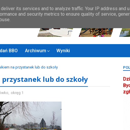
Zasady BBO
MAPA MIASTA
KONTAKT
Rady Osiedla
Rada ds.
deliver its services and to analyze traffic. Your IP address and 
ormance and security metrics to ensure quality of service, gene
abuse.
zadań BBO
Archiwum
Wyniki
kiem na przystanek lub do szkoły
POL
przystanek lub do szkoły
Dzi
By
zg
ówko
,
okręg 1