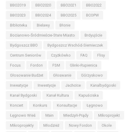
BBO2019
BBO2020
BBO2021
BBO2022
BBO2023
BBO2024
BBO2025
BCOPW
Biblioteka
Bielawy
Błonie
Bocianowo-Śródmieście-Stare Miasto
Brdyujście
Bydgoszcz BBO
Bydgoszcz Wschód-Siernieczek
Centrum Seniorów
Czyżkówko
FAQ
Flisy
Focus
Fordon
FSM
Glinki-Rupienica
Głosowanie Budżet
Głoswanie
Górzyskowo
Inweatycje
Inwestycje
Jachcice
Kanalbydgoski
Kanał Bydgoski
Kanał Kultura
Kapuściska
Koncert
Konkurs
Konsultacje
Łęgnowo
Łęgnowo Wieś
Main
Miedzyń-Prądy
Mikroprojekt
Mikroprojekty
Młodzież
Nowy Fordon
Okole