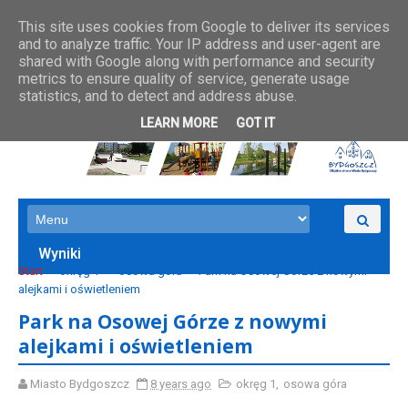
This site uses cookies from Google to deliver its services
and to analyze traffic. Your IP address and user-agent are
shared with Google along with performance and security
metrics to ensure quality of service, generate usage
statistics, and to detect and address abuse.
LEARN MORE
GOT IT
Wyniki
Start
okręg 1
osowa góra
Park na Osowej Górze z nowymi
alejkami i oświetleniem
Park na Osowej Górze z nowymi
alejkami i oświetleniem
Miasto Bydgoszcz
8 years ago
okręg 1
,
osowa góra