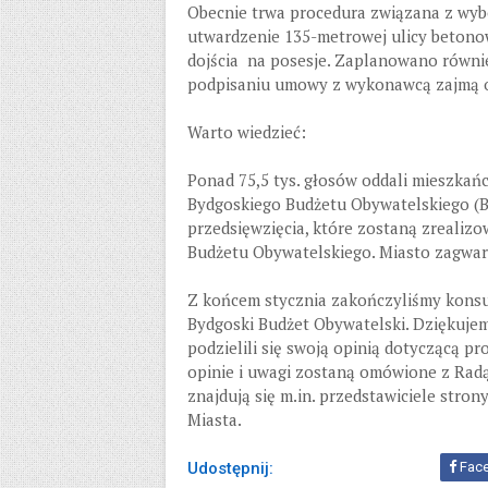
Obecnie trwa procedura związana z wy
utwardzenie 135-metrowej ulicy betonow
dojścia na posesje. Zaplanowano równi
podpisaniu umowy z wykonawcą zajmą o
Warto wiedzieć:
Ponad 75,5 tys. głosów oddali mieszkań
Bydgoskiego Budżetu Obywatelskiego (B
przedsięwzięcia, które zostaną zrealiz
Budżetu Obywatelskiego. Miasto zagwar
Z końcem stycznia zakończyliśmy konsu
Bydgoski Budżet Obywatelski. Dziękujem
podzielili się swoją opinią dotyczącą p
opinie i uwagi zostaną omówione z Radą 
znajdują się m.in. przedstawiciele stro
Miasta.
Udostępnij:
Fac