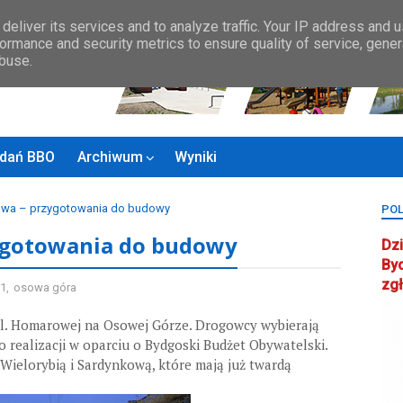
Zasady BBO
MAPA MIASTA
KONTAKT
Rady Osiedla
Rada ds.
deliver its services and to analyze traffic. Your IP address and 
ormance and security metrics to ensure quality of service, gene
abuse.
zadań BBO
Archiwum
Wyniki
owa – przygotowania do budowy
POL
ygotowania do budowy
Dzi
By
zg
 1
,
osowa góra
l. Homarowej na Osowej Górze. Drogowcy wybierają
o realizacji w oparciu o Bydgoski Budżet Obywatelski.
ielorybią i Sardynkową, które mają już twardą