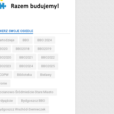
IERZ SWOJE OSIEDLE
artodzieje
BBO
BBO 2024
BO20
BBO2018
BBO2019
BO2020
BBO2021
BBO2022
BO2023
BBO2024
BBO2025
COPW
Biblioteka
Bielawy
łonie
ocianowo-Śródmieście-Stare Miasto
rdyujście
Bydgoszcz BBO
ydgoszcz Wschód-Siernieczek