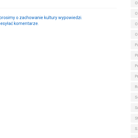
O
O
rosimy o zachowanie kultury wypowiedzi.
zesyłać komentarze.
O
O
P
P
P
P
R
S
S
S
S