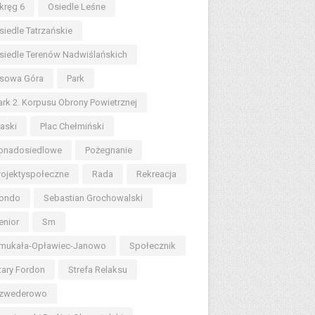
kręg 6
Osiedle Leśne
siedle Tatrzańskie
siedle Terenów Nadwiślańskich
sowa Góra
Park
ark 2. Korpusu Obrony Powietrznej
iaski
Plac Chełmiński
onadosiedlowe
Pożegnanie
rojektyspołeczne
Rada
Rekreacja
ondo
Sebastian Grochowalski
enior
Sm
mukała-Opławiec-Janowo
Społecznik
tary Fordon
Strefa Relaksu
zwederowo