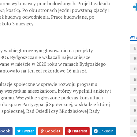
borem wykonawcy prac budowlanych. Projekt zakłada
ą kostką. Po obu stronach jezdni powstaną zjazdy i
eż budowę odwodnienia. Prace budowlane, po
koło 3 miesięcy.
WYB
B
cy w ubiegłorocznym głosowaniu na projekty
BO). Bydgoszczanie wskazali najważniejsze
B
owane w mieście w 2020 roku w ramach Bydgoskiego
B
antowało na ten cel rekordowe 16 mln zł.
B
ltacje społeczne w sprawie rozwoju programu
B
y wszystkim mieszkańcom, którzy wypełnili ankiety i
rogramu. Wszystkie zgłoszone podczas konsultacji
B
do spraw Partycypacji Społecznej, w składzie której
ny społecznej, Rad Osiedli czy Młodzieżowej Rady
B
B
ebook
Twitter
Google+
Pinterest
Linkedin
B