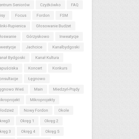
entrum Seniorów
Czyżkówko
FAQ
lisy
Focus
Fordon
FSM
linki-Rupienica
Głosowanie Budżet
łoswanie
Górzyskowo
Inweatycje
nwestycje
Jachcice
Kanalbydgoski
anał Bydgoski
Kanał Kultura
apuściska
Koncert
Konkurs
onsultacje
Łęgnowo
ęgnowo Wieś
Main
Miedzyń-Prądy
ikroprojekt
Mikroprojekty
łodzież
Nowy Fordon
Okole
kreg3
Okręg 1
Okręg 2
kręg 3
Okręg 4
Okręg 5