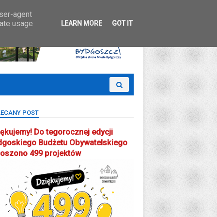
 Partcypacji Społecznej
user-agent
rate usage
LEARN MORE
GOT IT
ECANY POST
ękujemy! Do tegorocznej edycji
dgoskiego Budżetu Obywatelskiego
łoszono 499 projektów