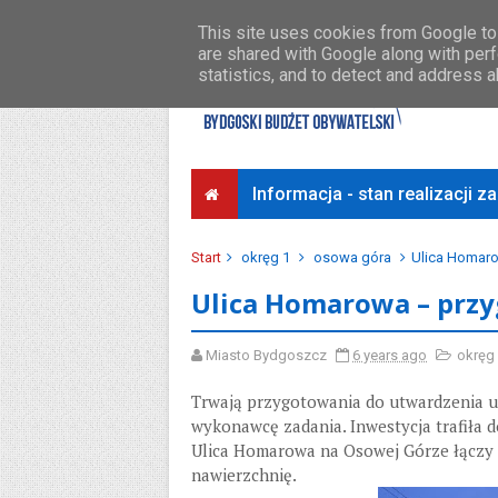
Środki na osiedla
Przykładowe koszty
This site uses cookies from Google to 
are shared with Google along with perf
statistics, and to detect and address 
Informacja - stan realizacji 
Start
okręg 1
osowa góra
Ulica Homar
Ulica Homarowa – prz
Miasto Bydgoszcz
6 years ago
okręg
Trwają przygotowania do utwardzenia u
wykonawcę zadania. Inwestycja trafiła d
Ulica Homarowa na Osowej Górze łączy W
nawierzchnię.