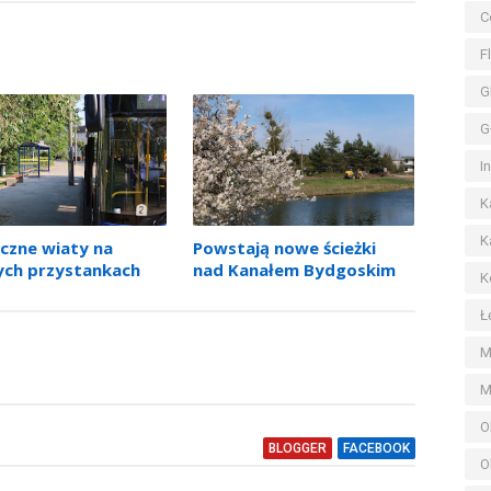
C
F
G
G
I
K
K
czne wiaty na
Powstają nowe ścieżki
ych przystankach
nad Kanałem Bydgoskim
K
Ł
M
M
O
BLOGGER
FACEBOOK
O