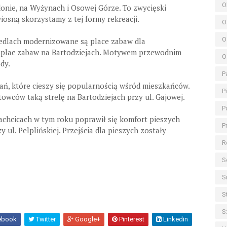
O
onie, na Wyżynach i Osowej Górze. To zwycięski
osną skorzystamy z tej formy rekreacji.
O
O
iedlach modernizowane są place zabaw dla
 plac zabaw na Bartodziejach. Motywem przewodnim
O
dy.
P
dań, które cieszy się popularnością wśród mieszkańców.
P
owców taką strefę na Bartodziejach przy ul. Gajowej.
P
Jachcicach w tym roku poprawił się komfort pieszych
P
 ul. Pelplińskiej. Przejścia dla pieszych zostały
R
S
S
S
S
ebook
Twitter
Google+
Pinterest
Linkedin