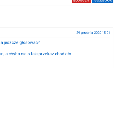
BLOGGER
FACEBOOK
29 grudnia 2020 15:01
żna jeszcze głosować?
n, a chyba nie o taki przekaz chodziło...