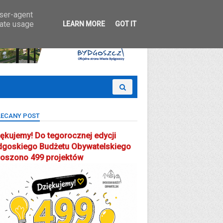
 Partcypacji Społecznej
user-agent
rate usage
LEARN MORE
GOT IT
ECANY POST
ękujemy! Do tegorocznej edycji
dgoskiego Budżetu Obywatelskiego
łoszono 499 projektów