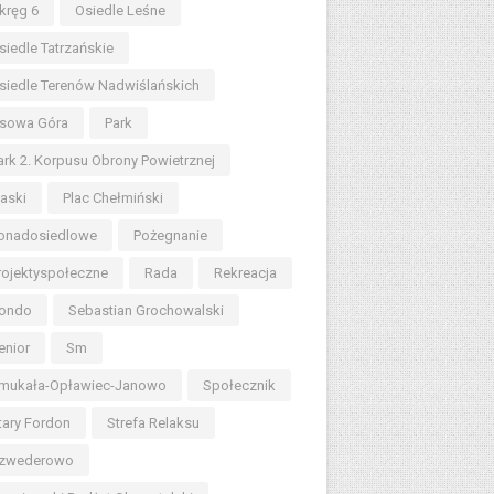
kręg 6
Osiedle Leśne
siedle Tatrzańskie
siedle Terenów Nadwiślańskich
sowa Góra
Park
ark 2. Korpusu Obrony Powietrznej
iaski
Plac Chełmiński
onadosiedlowe
Pożegnanie
rojektyspołeczne
Rada
Rekreacja
ondo
Sebastian Grochowalski
enior
Sm
mukała-Opławiec-Janowo
Społecznik
tary Fordon
Strefa Relaksu
zwederowo