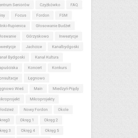
entrum Seniorów
Czyżkówko
FAQ
lisy
Focus
Fordon
FSM
linki-Rupienica
Głosowanie Budżet
łoswanie
Górzyskowo
Inweatycje
nwestycje
Jachcice
Kanalbydgoski
anał Bydgoski
Kanał Kultura
apuściska
Koncert
Konkurs
onsultacje
Łęgnowo
ęgnowo Wieś
Main
Miedzyń-Prądy
ikroprojekt
Mikroprojekty
łodzież
Nowy Fordon
Okole
kreg3
Okręg 1
Okręg 2
kręg 3
Okręg 4
Okręg 5