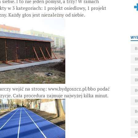
siebie. I to nie jeden pomysł, a trzy! W ramach
ty w 3 kategoriach: 1 projekt osiedlowy, 1 projekt
y. Każdy głos jest niezależny od siebie.
WYB
B
B
B
B
tarczy wejść na stronę: www.bydgoszcz.pl/bbo podać
B
ycje. Cała procedura zajmuje najwyżej kilka minut.
B
B
B
B