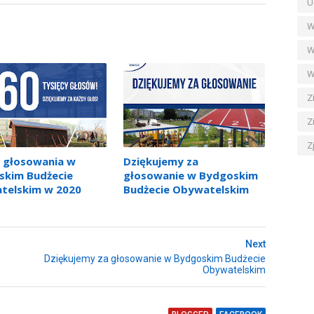
U
W
W
W
Z
Z
Z
 głosowania w
Dziękujemy za
skim Budżecie
głosowanie w Bydgoskim
telskim w 2020
Budżecie Obywatelskim
Next
Dziękujemy za głosowanie w Bydgoskim Budżecie
Obywatelskim