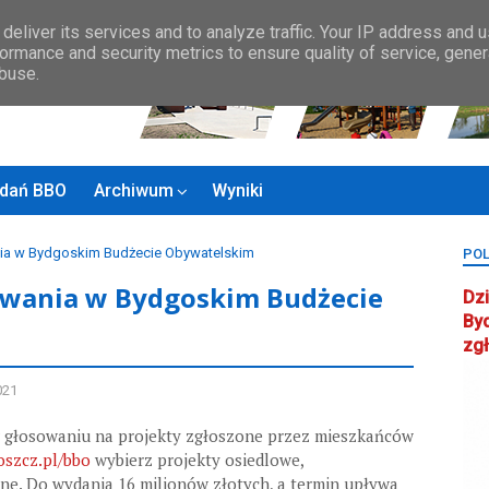
Zasady BBO
MAPA MIASTA
KONTAKT
Rady Osiedla
Rada ds.
deliver its services and to analyze traffic. Your IP address and 
ormance and security metrics to ensure quality of service, gene
abuse.
zadań BBO
Archiwum
Wyniki
nia w Bydgoskim Budżecie Obywatelskim
POL
owania w Bydgoskim Budżecie
Dzi
By
zg
021
ł w głosowaniu na projekty zgłoszone przez mieszkańców
szcz.pl/bbo
wybierz projekty osiedlowe,
ne. Do wydania 16 milionów złotych, a termin upływa