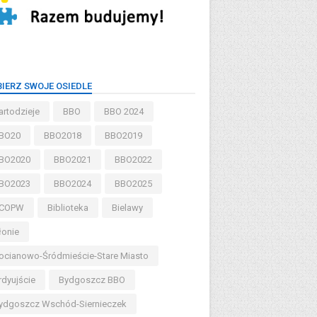
IERZ SWOJE OSIEDLE
artodzieje
BBO
BBO 2024
BO20
BBO2018
BBO2019
BO2020
BBO2021
BBO2022
BO2023
BBO2024
BBO2025
COPW
Biblioteka
Bielawy
łonie
ocianowo-Śródmieście-Stare Miasto
rdyujście
Bydgoszcz BBO
ydgoszcz Wschód-Siernieczek