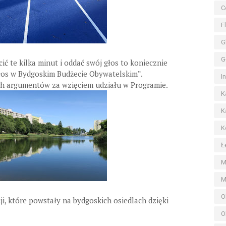
C
F
G
G
cić te kilka minut i oddać swój głos to koniecznie
łos w Bydgoskim Budżecie Obywatelskim”.
I
ch argumentów za wzięciem udziału w Programie.
K
K
K
Ł
M
M
O
ji, które powstały na bydgoskich osiedlach dzięki
O