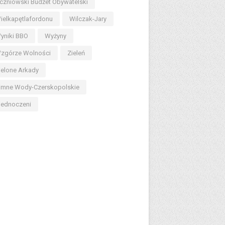
czniowski Budżet Obywatelski
ielkapętlafordonu
Wilczak-Jary
yniki BBO
Wyżyny
zgórze Wolności
Zieleń
ielone Arkady
imne Wody-Czerskopolskie
jednoczeni