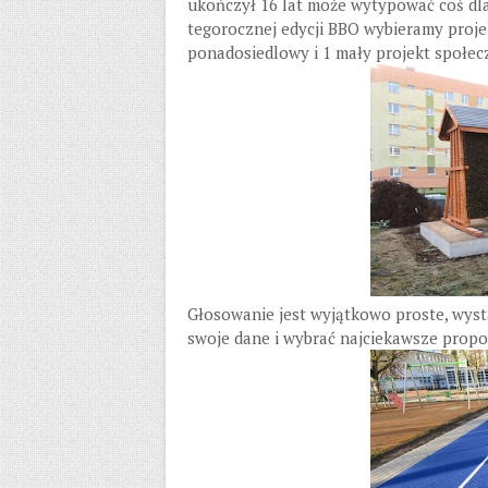
ukończył 16 lat może wytypować coś dla 
tegorocznej edycji BBO wybieramy projek
ponadosiedlowy i 1 mały projekt społeczn
Głosowanie jest wyjątkowo proste, wys
swoje dane i wybrać najciekawsze propoz