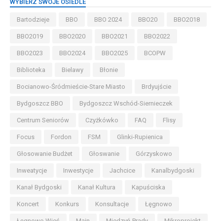
WYBIERZ SWOJE OSIEDLE
Bartodzieje
BBO
BBO 2024
BBO20
BBO2018
BBO2019
BBO2020
BBO2021
BBO2022
BBO2023
BBO2024
BBO2025
BCOPW
Biblioteka
Bielawy
Błonie
Bocianowo-Śródmieście-Stare Miasto
Brdyujście
Bydgoszcz BBO
Bydgoszcz Wschód-Siernieczek
Centrum Seniorów
Czyżkówko
FAQ
Flisy
Focus
Fordon
FSM
Glinki-Rupienica
Głosowanie Budżet
Głoswanie
Górzyskowo
Inweatycje
Inwestycje
Jachcice
Kanalbydgoski
Kanał Bydgoski
Kanał Kultura
Kapuściska
Koncert
Konkurs
Konsultacje
Łęgnowo
Łęgnowo Wieś
Main
Miedzyń-Prądy
Mikroprojekt