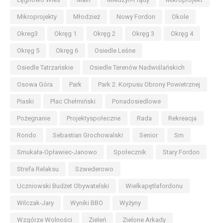
Mikroprojekty
Młodzież
Nowy Fordon
Okole
Okreg3
Okręg 1
Okręg 2
Okręg 3
Okręg 4
Okręg 5
Okręg 6
Osiedle Leśne
Osiedle Tatrzańskie
Osiedle Terenów Nadwiślańskich
Osowa Góra
Park
Park 2. Korpusu Obrony Powietrznej
Piaski
Plac Chełmiński
Ponadosiedlowe
Pożegnanie
Projektyspołeczne
Rada
Rekreacja
Rondo
Sebastian Grochowalski
Senior
Sm
Smukała-Opławiec-Janowo
Społecznik
Stary Fordon
Strefa Relaksu
Szwederowo
Uczniowski Budżet Obywatelski
Wielkapętlafordonu
Wilczak-Jary
Wyniki BBO
Wyżyny
Wzgórze Wolności
Zieleń
Zielone Arkady