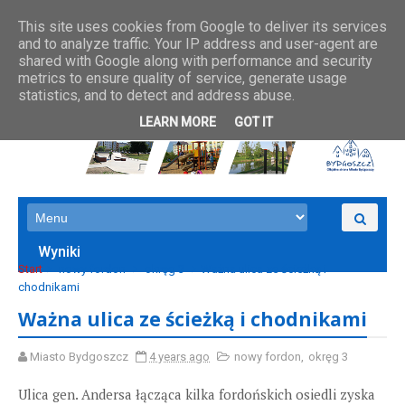
This site uses cookies from Google to deliver its services
and to analyze traffic. Your IP address and user-agent are
shared with Google along with performance and security
metrics to ensure quality of service, generate usage
statistics, and to detect and address abuse.
LEARN MORE
GOT IT
Wyniki
Start
nowy fordon
okręg 3
Ważna ulica ze ścieżką i
chodnikami
Ważna ulica ze ścieżką i chodnikami
Miasto Bydgoszcz
4 years ago
nowy fordon
,
okręg 3
Ulica gen. Andersa łącząca kilka fordońskich osiedli zyska