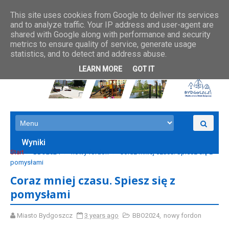
This site uses cookies from Google to deliver its services
and to analyze traffic. Your IP address and user-agent are
shared with Google along with performance and security
metrics to ensure quality of service, generate usage
statistics, and to detect and address abuse.
LEARN MORE
GOT IT
Wyniki
Start
BBO2024
nowy fordon
Coraz mniej czasu. Spiesz się z
pomysłami
Coraz mniej czasu. Spiesz się z
pomysłami
Miasto Bydgoszcz
3 years ago
BBO2024
,
nowy fordon