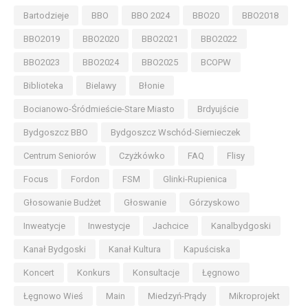
Bartodzieje
BBO
BBO 2024
BBO20
BBO2018
BBO2019
BBO2020
BBO2021
BBO2022
BBO2023
BBO2024
BBO2025
BCOPW
Biblioteka
Bielawy
Błonie
Bocianowo-Śródmieście-Stare Miasto
Brdyujście
Bydgoszcz BBO
Bydgoszcz Wschód-Siernieczek
Centrum Seniorów
Czyżkówko
FAQ
Flisy
Focus
Fordon
FSM
Glinki-Rupienica
Głosowanie Budżet
Głoswanie
Górzyskowo
Inweatycje
Inwestycje
Jachcice
Kanalbydgoski
Kanał Bydgoski
Kanał Kultura
Kapuściska
Koncert
Konkurs
Konsultacje
Łęgnowo
Łęgnowo Wieś
Main
Miedzyń-Prądy
Mikroprojekt