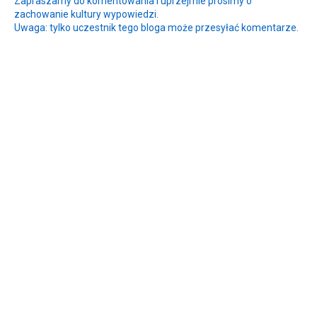
Zapraszamy do komentowania i uprzejmie prosimy o
zachowanie kultury wypowiedzi.
Uwaga: tylko uczestnik tego bloga może przesyłać komentarze.