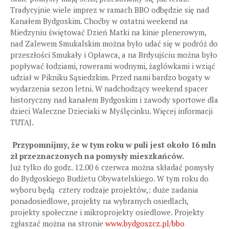
Tradycyjnie wiele imprez w ramach BBO odbędzie się nad
Kanałem Bydgoskim. Choćby w ostatni weekend na
Miedzyniu świętować Dzień Matki na kinie plenerowym,
nad Zalewem Smukalskim można było udać się w podróż do
przeszłości Smukały i Opławca, a na Brdyujściu można było
popływać łodziami, rowerami wodnymi, żaglówkami i wziąć
udział w Pikniku Sąsiedzkim. Przed nami bardzo bogaty w
wydarzenia sezon letni. W nadchodzący weekend spacer
historyczny nad kanałem Bydgoskim i zawody sportowe dla
dzieci Waleczne Dzieciaki w Myślęcinku. Więcej informacji
TUTAJ.
Przypomnijmy, że w tym roku w puli jest około 16 mln
zł przeznaczonych na pomysły mieszkańców.
Już tylko do godz. 12.00 6 czerwca można składać pomysły
do Bydgoskiego Budżetu Obywatelskiego. W tym roku do
wyboru będą cztery rodzaje projektów,: duże zadania
ponadosiedlowe, projekty na wybranych osiedlach,
projekty społeczne i mikroprojekty osiedlowe. Projekty
zgłaszać można na stronie
www.bydgoszcz.pl/bbo