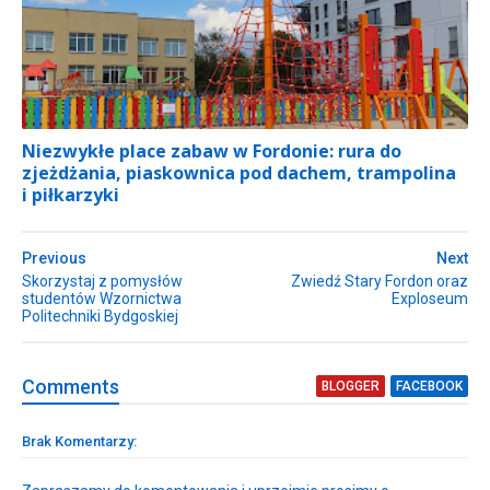
Niezwykłe place zabaw w Fordonie: rura do
zjeżdżania, piaskownica pod dachem, trampolina
i piłkarzyki
Previous
Next
Skorzystaj z pomysłów
Zwiedź Stary Fordon oraz
studentów Wzornictwa
Exploseum
Politechniki Bydgoskiej
Comment
s
BLOGGER
FACEBOOK
Brak Komentarzy: