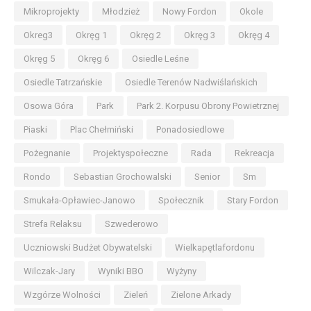
Mikroprojekty
Młodzież
Nowy Fordon
Okole
Okreg3
Okręg 1
Okręg 2
Okręg 3
Okręg 4
Okręg 5
Okręg 6
Osiedle Leśne
Osiedle Tatrzańskie
Osiedle Terenów Nadwiślańskich
Osowa Góra
Park
Park 2. Korpusu Obrony Powietrznej
Piaski
Plac Chełmiński
Ponadosiedlowe
Pożegnanie
Projektyspołeczne
Rada
Rekreacja
Rondo
Sebastian Grochowalski
Senior
Sm
Smukała-Opławiec-Janowo
Społecznik
Stary Fordon
Strefa Relaksu
Szwederowo
Uczniowski Budżet Obywatelski
Wielkapętlafordonu
Wilczak-Jary
Wyniki BBO
Wyżyny
Wzgórze Wolności
Zieleń
Zielone Arkady