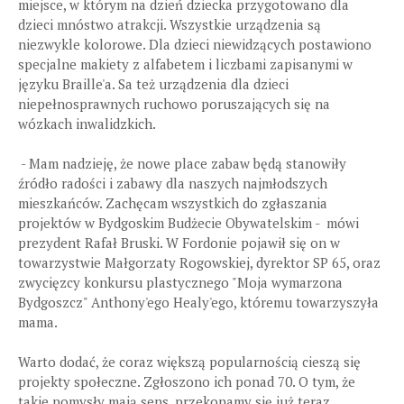
miejsce, w którym na dzień dziecka przygotowano dla
dzieci mnóstwo atrakcji. Wszystkie urządzenia są
niezwykle kolorowe. Dla dzieci niewidzących postawiono
specjalne makiety z alfabetem i liczbami zapisanymi w
języku Braille'a. Sa też urządzenia dla dzieci
niepełnosprawnych ruchowo poruszających się na
wózkach inwalidzkich.
- Mam nadzieję, że nowe place zabaw będą stanowiły
źródło radości i zabawy dla naszych najmłodszych
mieszkańców. Zachęcam wszystkich do zgłaszania
projektów w Bydgoskim Budżecie Obywatelskim - mówi
prezydent Rafał Bruski. W Fordonie pojawił się on w
towarzystwie Małgorzaty Rogowskiej, dyrektor SP 65, oraz
zwycięzcy konkursu plastycznego "Moja wymarzona
Bydgoszcz" Anthony'ego Healy'ego, któremu towarzyszyła
mama.
Warto dodać, że coraz większą popularnością cieszą się
projekty społeczne. Zgłoszono ich ponad 70. O tym, że
takie pomysły mają sens, przekonamy się już teraz.