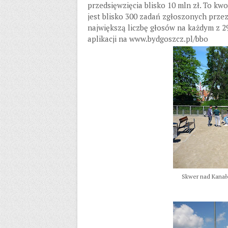
przedsięwzięcia blisko 10 mln zł. To k
jest blisko 300 zadań zgłoszonych prze
największą liczbę głosów na każdym z 29
aplikacji na www.bydgoszcz.pl/bbo
Skwer nad Kanał