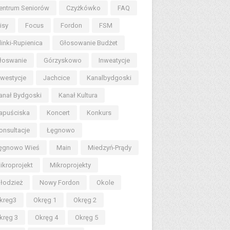
entrum Seniorów
Czyżkówko
FAQ
lisy
Focus
Fordon
FSM
linki-Rupienica
Głosowanie Budżet
łoswanie
Górzyskowo
Inweatycje
nwestycje
Jachcice
Kanalbydgoski
anał Bydgoski
Kanał Kultura
apuściska
Koncert
Konkurs
onsultacje
Łęgnowo
ęgnowo Wieś
Main
Miedzyń-Prądy
ikroprojekt
Mikroprojekty
łodzież
Nowy Fordon
Okole
kreg3
Okręg 1
Okręg 2
kręg 3
Okręg 4
Okręg 5