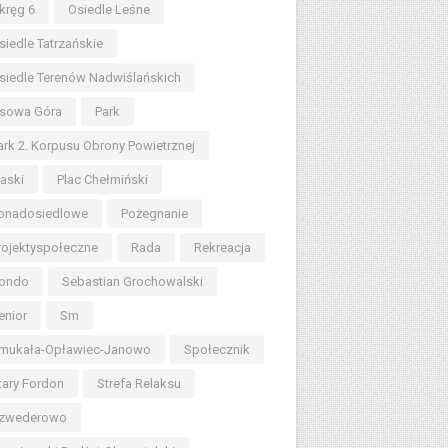
kręg 6
Osiedle Leśne
siedle Tatrzańskie
siedle Terenów Nadwiślańskich
sowa Góra
Park
ark 2. Korpusu Obrony Powietrznej
iaski
Plac Chełmiński
onadosiedlowe
Pożegnanie
rojektyspołeczne
Rada
Rekreacja
ondo
Sebastian Grochowalski
enior
Sm
mukała-Opławiec-Janowo
Społecznik
tary Fordon
Strefa Relaksu
zwederowo