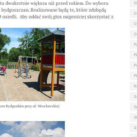
wota dwukrotnie większa niż przed rokiem. Do wyboru
O
z bydgoszczan. Realizowane będą te, które zdobędą
O
 osiedli. Aby oddać swój głos najprościej skorzystać z
O
O
P
P
P
P
R
S
em Bydgoskim przy ul. Wrocławskiej
S
S
S