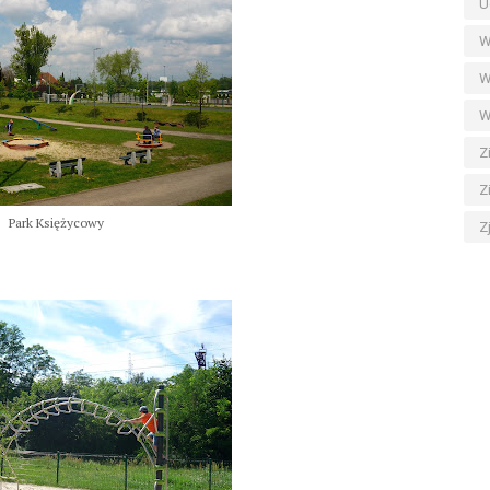
U
W
W
W
Z
Z
Park Księżycowy
Z