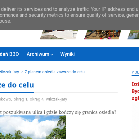
Zasady BBO
MAPA MIASTA
KONTAKT
Rady Osiedla
Rada ds.
deliver its services and to analyze traffic. Your IP address and 
ormance and security metrics to ensure quality of service, gene
abuse.
zadań BBO
Archiwum
Wyniki
ilczak-jary
Z planem osiedla zawsze do celu
POL
e do celu
Dzi
By
zg
skowo
,
okręg 1
,
okręg 4
,
wilczak-jary
t poszukiwana ulica i gdzie kończy się granica osiedla?