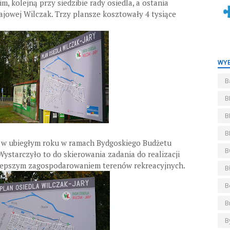
 kolejną przy siedzibie rady osiedla, a ostania
wajowej Wilczak. Trzy plansze kosztowały 4 tysiące
WYB
B
B
B
B
y w ubiegłym roku w ramach Bydgoskiego Budżetu
B
Wystarczyło to do skierowania zadania do realizacji
 lepszym zagospodarowaniem terenów rekreacyjnych.
B
B
B
B