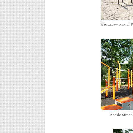
Plac zabaw przy ul.
Plac do Stree