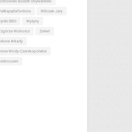
czniowski Budżet Obywatelski
ielkapętlafordonu
Wilczak-Jary
yniki BBO
Wyżyny
zgórze Wolności
Zieleń
ielone Arkady
imne Wody-Czerskopolskie
jednoczeni