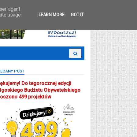
 Partcypacji Społecznej
user-agent
rate usage
LEARN MORE
GOT IT
ECANY POST
ękujemy! Do tegorocznej edycji
dgoskiego Budżetu Obywatelskiego
łoszono 499 projektów