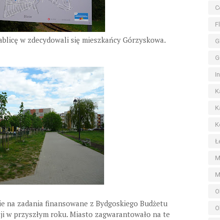
C
F
ablicę w zdecydowali się mieszkańcy Górzyskowa.
G
G
I
K
K
K
Ł
M
M
O
ie na zadania finansowane z Bydgoskiego Budżetu
O
cji w przyszłym roku. Miasto zagwarantowało na te