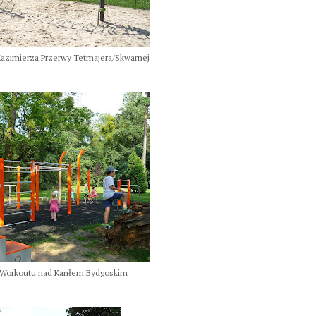
 Kazimierza Przerwy Tetmajera/Skwarnej
t Workoutu nad Kanłem Bydgoskim