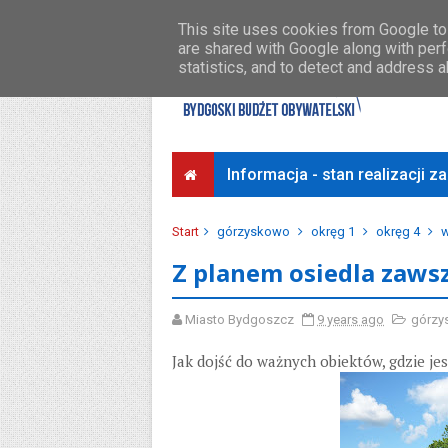
Środki na osiedla
Przykładowe koszty
This site uses cookies from Google to 
are shared with Google along with perf
statistics, and to detect and address 
Informacja - stan realizacji 
Start
górzyskowo
okręg 1
okręg 4
w
Z planem osiedla zawsz
Miasto Bydgoszcz
9 years ago
górzy
Jak dojść do ważnych obiektów, gdzie jes