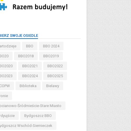
IERZ SWOJE OSIEDLE
artodzieje
BBO
BBO 2024
BO20
BBO2018
BBO2019
BO2020
BBO2021
BBO2022
BO2023
BBO2024
BBO2025
COPW
Biblioteka
Bielawy
łonie
ocianowo-Śródmieście-Stare Miasto
rdyujście
Bydgoszcz BBO
ydgoszcz Wschód-Siernieczek