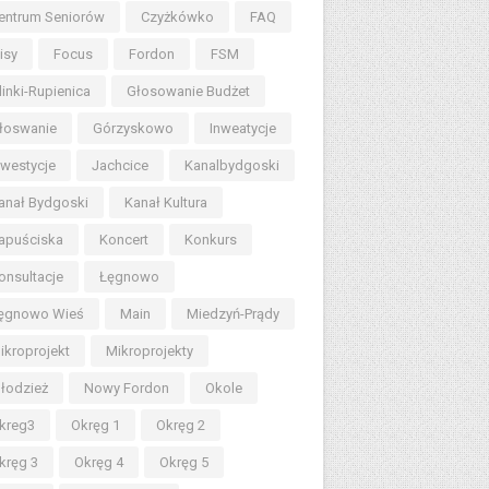
entrum Seniorów
Czyżkówko
FAQ
lisy
Focus
Fordon
FSM
linki-Rupienica
Głosowanie Budżet
łoswanie
Górzyskowo
Inweatycje
nwestycje
Jachcice
Kanalbydgoski
anał Bydgoski
Kanał Kultura
apuściska
Koncert
Konkurs
onsultacje
Łęgnowo
ęgnowo Wieś
Main
Miedzyń-Prądy
ikroprojekt
Mikroprojekty
łodzież
Nowy Fordon
Okole
kreg3
Okręg 1
Okręg 2
kręg 3
Okręg 4
Okręg 5