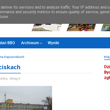
Zasady BBO
MAPA MIASTA
KONTAKT
Rady Osiedla
Rada ds.
deliver its services and to analyze traffic. Your IP address and 
ormance and security metrics to ensure quality of service, gene
abuse.
zadań BBO
Archiwum
Wyniki
na Kapuściskach
POL
ciskach
Dzi
By
zg
ciska
,
okręg 6