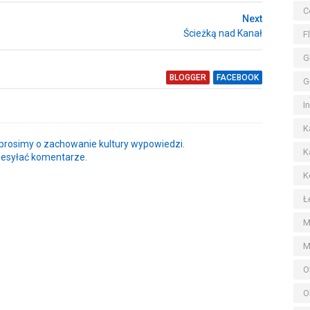
C
Next
Ścieżką nad Kanał
F
G
BLOGGER
FACEBOOK
G
I
K
rosimy o zachowanie kultury wypowiedzi.
K
zesyłać komentarze.
K
Ł
M
M
O
O