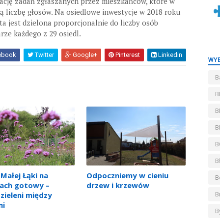
izację zadań zgłaszanych przez mieszkańców, które w
ą liczbę głosów. Na osiedlowe inwestycje w 2018 roku
a jest dzielona proporcjonalnie do liczby osób
ze każdego z 29 osiedl.
ebook
Twitter
Google+
Pinterest
Linkedin
WYB
B
B
B
B
B
B
Małej Łąki na
Odpoczniemy w cieniu
B
ach gotowy –
drzew i krzewów
 zieleni między
B
mi
B