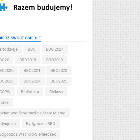
IERZ SWOJE OSIEDLE
artodzieje
BBO
BBO 2024
BO20
BBO2018
BBO2019
BO2020
BBO2021
BBO2022
BO2023
BBO2024
BBO2025
COPW
Biblioteka
Bielawy
łonie
ocianowo-Śródmieście-Stare Miasto
rdyujście
Bydgoszcz BBO
ydgoszcz Wschód-Siernieczek