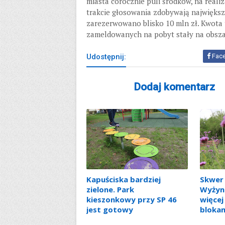
miasta corocznie puli środków, na real
trakcie głosowania zdobywają największ
zarezerwowano blisko 10 mln zł. Kwota t
zameldowanych na pobyt stały na obszar
Udostępnij:
Fac
Dodaj komentarz
Kapuściska bardziej
Skwer 
zielone. Park
Wyżyn
kieszonkowy przy SP 46
więcej
jest gotowy
bloka