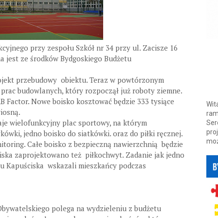
cyjnego przy zespołu Szkół nr 34 przy ul. Zacisze 16
na jest ze środków Bydgoskiego Budżetu
ojekt przebudowy obiektu. Teraz w powtórzonym
prac budowlanych, który rozpoczął już roboty ziemne.
AB Factor. Nowe boisko kosztować będzie 333 tysiące
Wit
iosną.
ram
je wielofunkcyjny plac sportowy, na którym
Ser
pro
wki, jedno boisko do siatkówki. oraz do piłki ręcznej.
moż
nitoring. Całe boisko z bezpieczną nawierzchnią będzie
iska zaprojektowano też piłkochwyt. Zadanie jak jedno
edlu Kapuściska wskazali mieszkańcy podczas
Obywatelskiego polega na wydzieleniu z budżetu