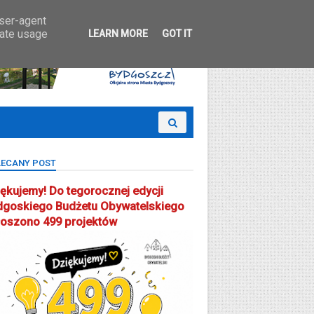
 Partcypacji Społecznej
user-agent
rate usage
LEARN MORE
GOT IT
ECANY POST
ękujemy! Do tegorocznej edycji
dgoskiego Budżetu Obywatelskiego
łoszono 499 projektów