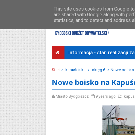
Środki na osiedla
Przykładowe koszty
This site uses cookies from Google to 
are shared with Google along with perf
statistics, and to detect and address 
Informacja - stan realizacji 
Start
kapuściska
okręg 6
Nowe boisko 
Nowe boisko na Kapuś
Miasto Bydgoszcz
9 years ago
kapuś