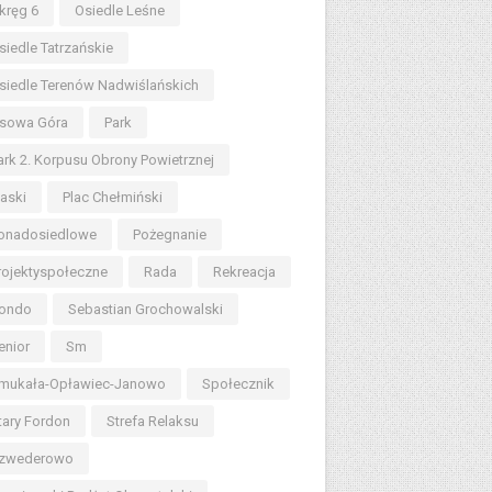
kręg 6
Osiedle Leśne
siedle Tatrzańskie
siedle Terenów Nadwiślańskich
sowa Góra
Park
ark 2. Korpusu Obrony Powietrznej
iaski
Plac Chełmiński
onadosiedlowe
Pożegnanie
rojektyspołeczne
Rada
Rekreacja
ondo
Sebastian Grochowalski
enior
Sm
mukała-Opławiec-Janowo
Społecznik
tary Fordon
Strefa Relaksu
zwederowo