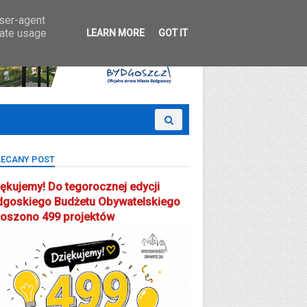
 Partcypacji Społecznej
user-agent
rate usage
LEARN MORE
GOT IT
ECANY POST
ękujemy! Do tegorocznej edycji
dgoskiego Budżetu Obywatelskiego
łoszono 499 projektów