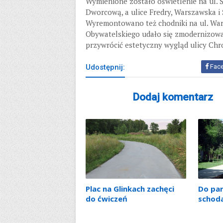
Wymienione zostało oświetlenie na ul. 
Dworcową, a ulice Fredry, Warszawska i
Wyremontowano też chodniki na ul. War
Obywatelskiego udało się zmodernizowa
przywrócić estetyczny wygląd ulicy Chr
Udostępnij:
Fac
Dodaj komentarz
Plac na Glinkach zachęci
Do pa
do ćwiczeń
schod