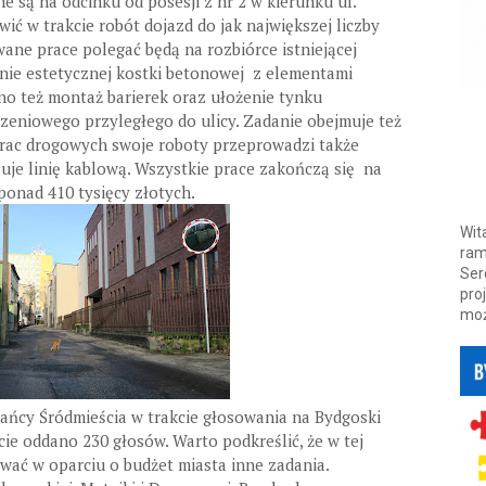
 są na odcinku od posesji z nr 2 w kierunku ul.
wić w trakcie robót dojazd do jak największej liczby
ane prace polegać będą na rozbiórce istniejącej
anie estetycznej kostki betonowej z elementami
o też montaż barierek oraz ułożenie tynku
eniowego przyległego do ulicy. Zadanie obejmuje też
prac drogowych swoje roboty przeprowadzi także
uje linię kablową. Wszystkie prace zakończą się na
ponad 410 tysięcy złotych.
Wit
ram
Ser
pro
moż
kańcy Śródmieścia w trakcie głosowania na Bydgoski
ie oddano 230 głosów. Warto podkreślić, że w tej
ować w oparciu o budżet miasta inne zadania.