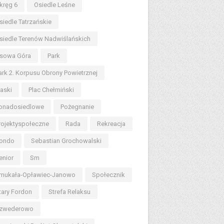
kręg 6
Osiedle Leśne
siedle Tatrzańskie
siedle Terenów Nadwiślańskich
sowa Góra
Park
ark 2. Korpusu Obrony Powietrznej
iaski
Plac Chełmiński
onadosiedlowe
Pożegnanie
rojektyspołeczne
Rada
Rekreacja
ondo
Sebastian Grochowalski
enior
Sm
mukała-Opławiec-Janowo
Społecznik
tary Fordon
Strefa Relaksu
zwederowo