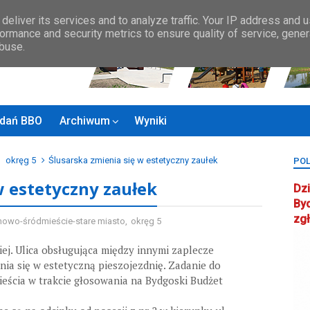
Zasady BBO
MAPA MIASTA
KONTAKT
Rady Osiedla
Rada ds.
deliver its services and to analyze traffic. Your IP address and 
ormance and security metrics to ensure quality of service, gene
abuse.
zadań BBO
Archiwum
Wyniki
okręg 5
Ślusarska zmienia się w estetyczny zaułek
POL
w estetyczny zaułek
Dzi
By
zg
nowo-śródmieście-stare miasto
,
okręg 5
ej. Ulica obsługująca między innymi zaplecze
a się w estetyczną pieszojezdnię. Zadanie do
ieścia w trakcie głosowania na Bydgoski Budżet