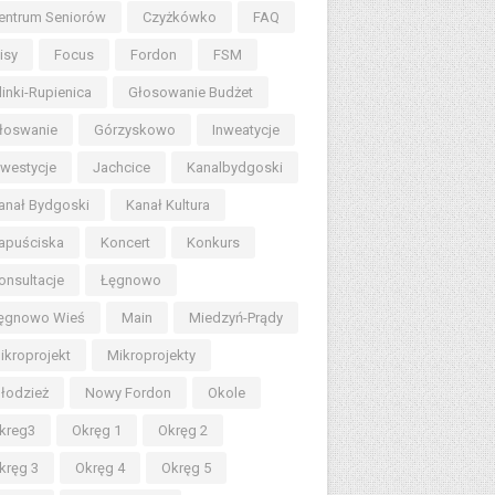
entrum Seniorów
Czyżkówko
FAQ
lisy
Focus
Fordon
FSM
linki-Rupienica
Głosowanie Budżet
łoswanie
Górzyskowo
Inweatycje
nwestycje
Jachcice
Kanalbydgoski
anał Bydgoski
Kanał Kultura
apuściska
Koncert
Konkurs
onsultacje
Łęgnowo
ęgnowo Wieś
Main
Miedzyń-Prądy
ikroprojekt
Mikroprojekty
łodzież
Nowy Fordon
Okole
kreg3
Okręg 1
Okręg 2
kręg 3
Okręg 4
Okręg 5