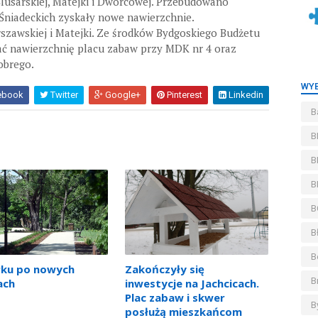
Ślusarskiej, Matejki i Dworcowej. Przebudowano
 Śniadeckich zyskały nowe nawierzchnie.
szawskiej i Matejki. Ze środków Bydgoskiego Budżetu
ć nawierzchnię placu zabaw przy MDK nr 4 oraz
obrego.
WYB
ebook
Twitter
Google+
Pinterest
Linkedin
B
B
B
B
B
B
B
rku po nowych
Zakończyły się
B
ach
inwestycje na Jachcicach.
Plac zabaw i skwer
B
posłużą mieszkańcom