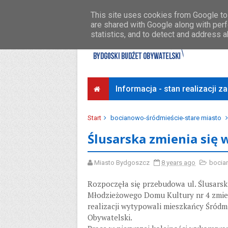
Środki na osiedla
Przykładowe koszty
This site uses cookies from Google to 
are shared with Google along with perf
statistics, and to detect and address 
Informacja - stan realizacji 
Start
bocianowo-śródmieście-stare miasto
Ślusarska zmienia się 
Miasto Bydgoszcz
8 years ago
bocia
Rozpoczęła się przebudowa ul. Ślusarski
Młodzieżowego Domu Kultury nr 4 zmieni
realizacji wytypowali mieszkańcy Śródm
Obywatelski.