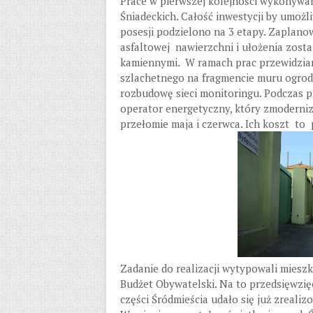
Prace w pierwszej kolejności wykonywane
Śniadeckich. Całość inwestycji by umożli
posesji podzielono na 3 etapy. Zaplanow
asfaltowej nawierzchni i ułożenia zost
kamiennymi. W ramach prac przewidzian
szlachetnego na fragmencie muru ogrodz
rozbudowę sieci monitoringu. Podczas 
operator energetyczny, który zmoderniz
przełomie maja i czerwca. Ich koszt to 
Zadanie do realizacji wytypowali miesz
Budżet Obywatelski. Na to przedsięwzięc
części Śródmieścia udało się już zrealiz