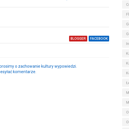
C
F
G
G
BLOGGER
FACEBOOK
I
K
K
rosimy o zachowanie kultury wypowiedzi.
zesyłać komentarze.
K
Ł
M
M
O
O