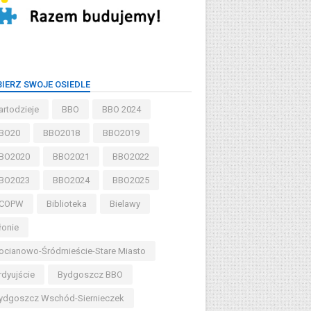
IERZ SWOJE OSIEDLE
artodzieje
BBO
BBO 2024
BO20
BBO2018
BBO2019
BO2020
BBO2021
BBO2022
BO2023
BBO2024
BBO2025
COPW
Biblioteka
Bielawy
łonie
ocianowo-Śródmieście-Stare Miasto
rdyujście
Bydgoszcz BBO
ydgoszcz Wschód-Siernieczek