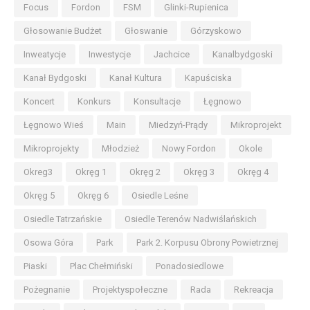
Focus
Fordon
FSM
Glinki-Rupienica
Głosowanie Budżet
Głoswanie
Górzyskowo
Inweatycje
Inwestycje
Jachcice
Kanalbydgoski
Kanał Bydgoski
Kanał Kultura
Kapuściska
Koncert
Konkurs
Konsultacje
Łęgnowo
Łęgnowo Wieś
Main
Miedzyń-Prądy
Mikroprojekt
Mikroprojekty
Młodzież
Nowy Fordon
Okole
Okreg3
Okręg 1
Okręg 2
Okręg 3
Okręg 4
Okręg 5
Okręg 6
Osiedle Leśne
Osiedle Tatrzańskie
Osiedle Terenów Nadwiślańskich
Osowa Góra
Park
Park 2. Korpusu Obrony Powietrznej
Piaski
Plac Chełmiński
Ponadosiedlowe
Pożegnanie
Projektyspołeczne
Rada
Rekreacja