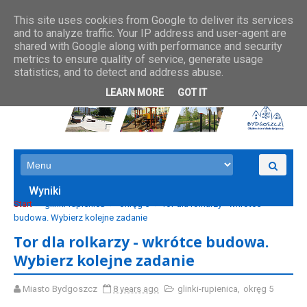
This site uses cookies from Google to deliver its services
and to analyze traffic. Your IP address and user-agent are
shared with Google along with performance and security
metrics to ensure quality of service, generate usage
statistics, and to detect and address abuse.
LEARN MORE
GOT IT
Wyniki
Start
glinki-rupienica
okręg 5
Tor dla rolkarzy - wkrótce
budowa. Wybierz kolejne zadanie
Tor dla rolkarzy - wkrótce budowa.
Wybierz kolejne zadanie
Miasto Bydgoszcz
8 years ago
glinki-rupienica
,
okręg 5