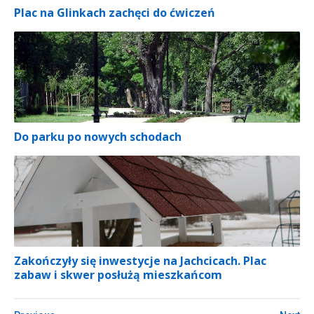
Plac na Glinkach zachęci do ćwiczeń
Do parku po nowych schodach
Zakończyły się inwestycje na Jachcicach. Plac
zabaw i skwer posłużą mieszkańcom