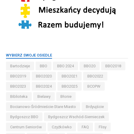
WYBIERZ SWOJE OSIEDLE
Bartodzieje
BBO
BBO 2024
BBO20
BBO2018
BBO2019
BBO2020
BBO2021
BBO2022
BBO2023
BBO2024
BBO2025
BCOPW
Biblioteka
Bielawy
Błonie
Bocianowo-Śródmieście-Stare Miasto
Brdyujście
Bydgoszcz BBO
Bydgoszcz Wschód-Siernieczek
Centrum Seniorów
Czyżkówko
FAQ
Flisy