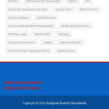
Rondo
Sebastian Grochowalski
Senior
Sm
Smukała-Opławiec-Janowo
Społecznik
Stary Fordon
Strefa Relaksu
Szwederowo
Uczniowski Budżet Obywatelski
Wielkapętlafordonu
Wilczak-Jary
Wyniki BBO
Wyżyny
Wzgórze Wolności
Zieleń
Zielone Arkady
Zimne Wody-Czerskopolskie
Zjednoczeni
Deklaracja dostępności
Bydgoszcz Informuje
Copyright ©
2026
Bydgoski Budżet Obywatelski