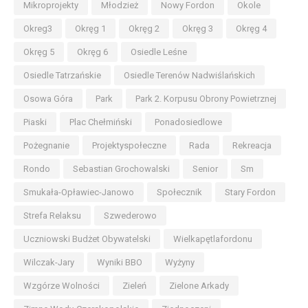
Mikroprojekty
Młodzież
Nowy Fordon
Okole
Okreg3
Okręg 1
Okręg 2
Okręg 3
Okręg 4
Okręg 5
Okręg 6
Osiedle Leśne
Osiedle Tatrzańskie
Osiedle Terenów Nadwiślańskich
Osowa Góra
Park
Park 2. Korpusu Obrony Powietrznej
Piaski
Plac Chełmiński
Ponadosiedlowe
Pożegnanie
Projektyspołeczne
Rada
Rekreacja
Rondo
Sebastian Grochowalski
Senior
Sm
Smukała-Opławiec-Janowo
Społecznik
Stary Fordon
Strefa Relaksu
Szwederowo
Uczniowski Budżet Obywatelski
Wielkapętlafordonu
Wilczak-Jary
Wyniki BBO
Wyżyny
Wzgórze Wolności
Zieleń
Zielone Arkady