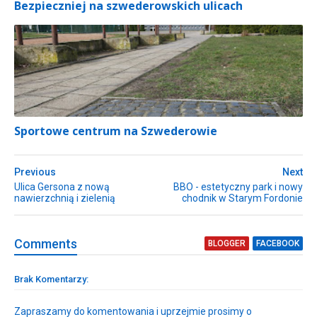
Bezpieczniej na szwederowskich ulicach
Sportowe centrum na Szwederowie
Previous
Next
Ulica Gersona z nową
BBO - estetyczny park i nowy
nawierzchnią i zielenią
chodnik w Starym Fordonie
Comment
s
BLOGGER
FACEBOOK
Brak Komentarzy:
Zapraszamy do komentowania i uprzejmie prosimy o