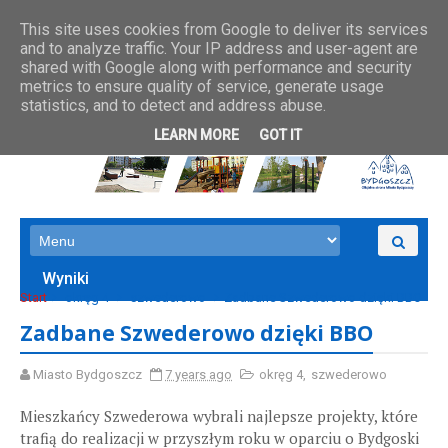
This site uses cookies from Google to deliver its services
and to analyze traffic. Your IP address and user-agent are
shared with Google along with performance and security
metrics to ensure quality of service, generate usage
statistics, and to detect and address abuse.
LEARN MORE
GOT IT
Wyniki
Start
okręg 4
szwederowo
Zadbane Szwederowo dzięki BBO
Zadbane Szwederowo dzięki BBO
Miasto Bydgoszcz
7 years ago
okręg 4
,
szwederowo
Mieszkańcy Szwederowa wybrali najlepsze projekty, które
trafią do realizacji w przyszłym roku w oparciu o Bydgoski