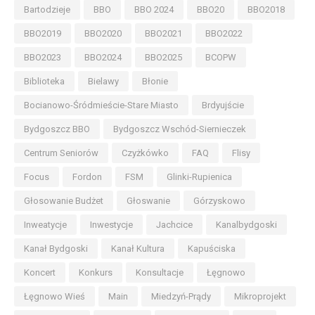
Bartodzieje
BBO
BBO 2024
BBO20
BBO2018
BBO2019
BBO2020
BBO2021
BBO2022
BBO2023
BBO2024
BBO2025
BCOPW
Biblioteka
Bielawy
Błonie
Bocianowo-Śródmieście-Stare Miasto
Brdyujście
Bydgoszcz BBO
Bydgoszcz Wschód-Siernieczek
Centrum Seniorów
Czyżkówko
FAQ
Flisy
Focus
Fordon
FSM
Glinki-Rupienica
Głosowanie Budżet
Głoswanie
Górzyskowo
Inweatycje
Inwestycje
Jachcice
Kanalbydgoski
Kanał Bydgoski
Kanał Kultura
Kapuściska
Koncert
Konkurs
Konsultacje
Łęgnowo
Łęgnowo Wieś
Main
Miedzyń-Prądy
Mikroprojekt