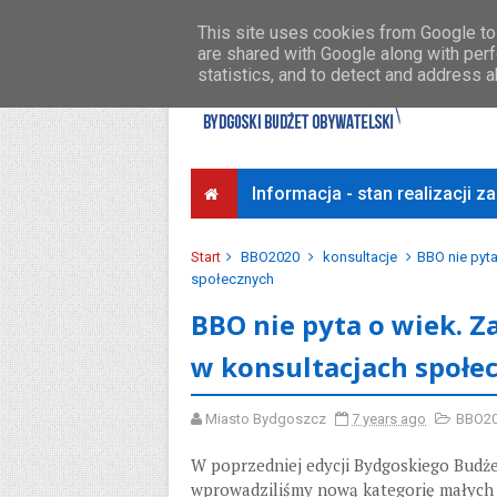
Środki na osiedla
Przykładowe koszty
This site uses cookies from Google to 
are shared with Google along with perf
statistics, and to detect and address 
Informacja - stan realizacji 
Start
BBO2020
konsultacje
BBO nie pyt
społecznych
BBO nie pyta o wiek. 
w konsultacjach społe
Miasto Bydgoszcz
7 years ago
BBO2
W poprzedniej edycji Bydgoskiego Budż
wprowadziliśmy nową kategorię małych