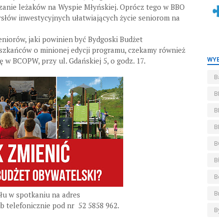
czanie leżaków na Wyspie Młyńskiej. Oprócz tego w BBO
słów inwestycyjnych ułatwiających życie seniorom na
eniorów, jaki powinien być Bydgoski Budżet
szkańców o minionej edycji programu, czekamy również
WYB
 w BCOPW, przy ul. Gdańskiej 5, o godz. 17.
B
B
B
B
B
B
B
B
łu w spotkaniu na adres
b telefonicznie pod nr 52 5858 962.
B