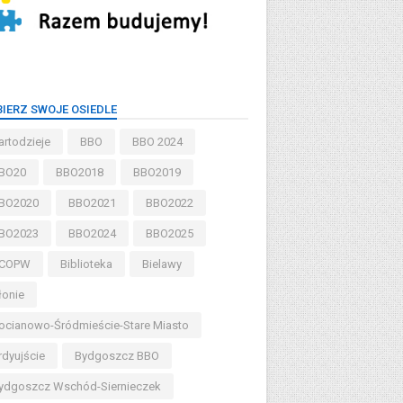
IERZ SWOJE OSIEDLE
artodzieje
BBO
BBO 2024
BO20
BBO2018
BBO2019
BO2020
BBO2021
BBO2022
BO2023
BBO2024
BBO2025
COPW
Biblioteka
Bielawy
łonie
ocianowo-Śródmieście-Stare Miasto
rdyujście
Bydgoszcz BBO
ydgoszcz Wschód-Siernieczek