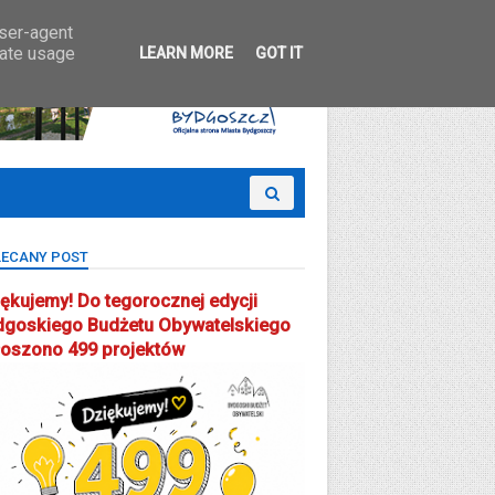
 Partcypacji Społecznej
user-agent
rate usage
LEARN MORE
GOT IT
ECANY POST
ękujemy! Do tegorocznej edycji
dgoskiego Budżetu Obywatelskiego
łoszono 499 projektów