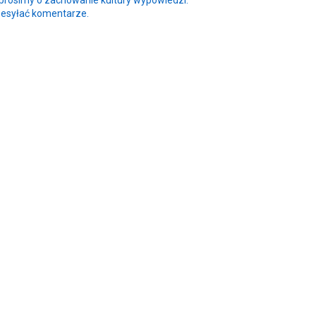
rosimy o zachowanie kultury wypowiedzi.
zesyłać komentarze.