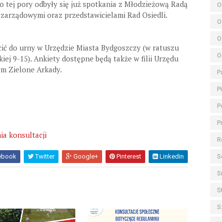
o tej pory odbyły się już spotkania z Młodzieżową Radą
O
ozarządowymi oraz przedstawicielami Rad Osiedli.
O
O
ić do urny w Urzędzie Miasta Bydgoszczy (w ratuszu
O
zkiej 9-15). Ankiety dostępne będą także w filii Urzędu
m Zielone Arkady.
P
P
P
P
a konsultacji
R
S
ebook
Twitter
Google+
Pinterest
Linkedin
S
S
S