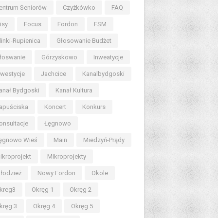
entrum Seniorów
Czyżkówko
FAQ
lisy
Focus
Fordon
FSM
linki-Rupienica
Głosowanie Budżet
łoswanie
Górzyskowo
Inweatycje
nwestycje
Jachcice
Kanalbydgoski
anał Bydgoski
Kanał Kultura
apuściska
Koncert
Konkurs
onsultacje
Łęgnowo
ęgnowo Wieś
Main
Miedzyń-Prądy
ikroprojekt
Mikroprojekty
łodzież
Nowy Fordon
Okole
kreg3
Okręg 1
Okręg 2
kręg 3
Okręg 4
Okręg 5