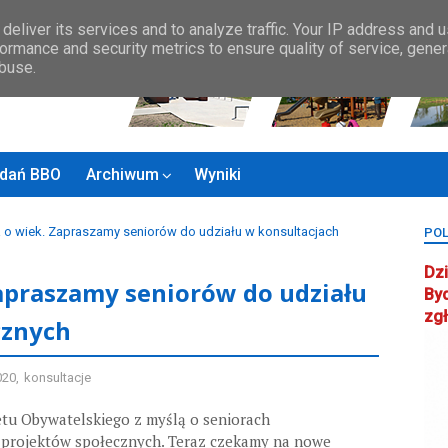
Zasady BBO
MAPA MIASTA
KONTAKT
Rady Osiedla
Rada ds.
deliver its services and to analyze traffic. Your IP address and 
ormance and security metrics to ensure quality of service, gene
abuse.
zadań BBO
Archiwum
Wyniki
a o wiek. Zapraszamy seniorów do udziału w konsultacjach
POL
Dzi
Zapraszamy seniorów do udziału
By
zg
cznych
020
,
konsultacje
etu Obywatelskiego z myślą o seniorach
 projektów społecznych. Teraz czekamy na nowe