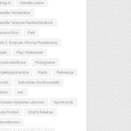
kręg 6
Osiedle Leśne
siedle Tatrzańskie
siedle Terenów Nadwiślańskich
sowa Góra
Park
ark 2. Korpusu Obrony Powietrznej
iaski
Plac Chełmiński
onadosiedlowe
Pożegnanie
rojektyspołeczne
Rada
Rekreacja
ondo
Sebastian Grochowalski
enior
Sm
mukała-Opławiec-Janowo
Społecznik
tary Fordon
Strefa Relaksu
zwederowo