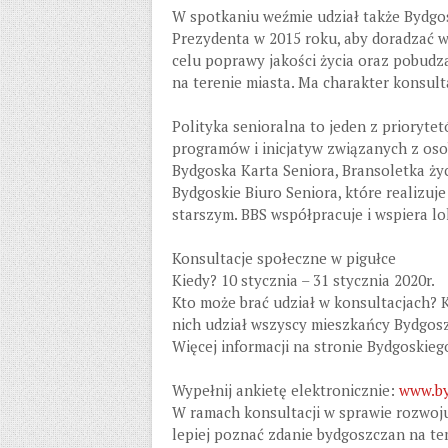
W spotkaniu weźmie udział także Bydgo
Prezydenta w 2015 roku, aby doradzać w
celu poprawy jakości życia oraz pobudz
na terenie miasta. Ma charakter konsulta
Polityka senioralna to jeden z prioryte
programów i inicjatyw związanych z osob
Bydgoska Karta Seniora, Bransoletka ży
Bydgoskie Biuro Seniora, które realizu
starszym. BBS współpracuje i wspiera lo
Konsultacje społeczne w pigułce
Kiedy? 10 stycznia – 31 stycznia 2020r.
Kto może brać udział w konsultacjach? 
nich udział wszyscy mieszkańcy Bydgosz
Więcej informacji na stronie Bydgoskie
Wypełnij ankietę elektronicznie:
www.by
W ramach konsultacji w sprawie rozwoju
lepiej poznać zdanie bydgoszczan na t