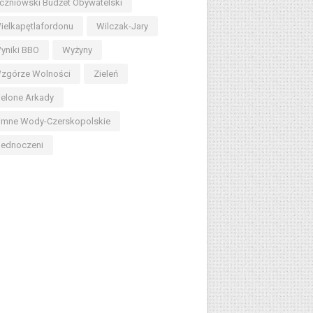
czniowski Budżet Obywatelski
ielkapętlafordonu
Wilczak-Jary
yniki BBO
Wyżyny
zgórze Wolności
Zieleń
ielone Arkady
imne Wody-Czerskopolskie
jednoczeni