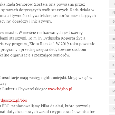
ska Rada Seniorów. Została ona powołana przez
C
 sprawach dotyczących osób starszych. Rada działa w
F
ania aktywności obywatelskiej seniorów mieszkających
cyjny, doradczy i inicjatywny.
G
G
tów miasta. W mieście realizowanych jest szereg
ami starszymi. To m. in. Bydgoska Koperta Życia,
I
cia czy program „Złota Rączka”. W 2019 roku powstało
K
je programy i przedsięwzięcia dedykowane osobom
kalne organizacje zrzeszające seniorów.
K
K
Ł
Konsultacje mają zasięg ogólnomiejski. Mogą wziąć w
M
czy.
go Budżetu Obywatelskiego:
www.bdgbo.pl
M
dgoszcz.pl/bbo
O
 BBO, zaplanowaliśmy kilka działań, które pozwolą
O
emat dotychczasowych zasad i wypracować ewentualne