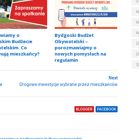
U
W
W
W
wiamy o
Bydgoski Budżet
skim Budżecie
Obywatelski –
Z
telskim. Co
porozmawiajmy o
nują mieszkańcy?
nowych pomysłach na
Z
regulamin
Z
Next
la
Drogowe inwestycje wybrane przez mieszkańców
BLOGGER
FACEBOOK