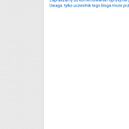
Zapraszamy do komentowania i uprzejmie p
Uwaga: tylko uczestnik tego bloga może pr