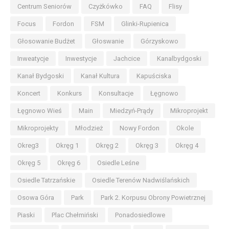
Centrum Seniorów
Czyżkówko
FAQ
Flisy
Focus
Fordon
FSM
Glinki-Rupienica
Głosowanie Budżet
Głoswanie
Górzyskowo
Inweatycje
Inwestycje
Jachcice
Kanalbydgoski
Kanał Bydgoski
Kanał Kultura
Kapuściska
Koncert
Konkurs
Konsultacje
Łęgnowo
Łęgnowo Wieś
Main
Miedzyń-Prądy
Mikroprojekt
Mikroprojekty
Młodzież
Nowy Fordon
Okole
Okreg3
Okręg 1
Okręg 2
Okręg 3
Okręg 4
Okręg 5
Okręg 6
Osiedle Leśne
Osiedle Tatrzańskie
Osiedle Terenów Nadwiślańskich
Osowa Góra
Park
Park 2. Korpusu Obrony Powietrznej
Piaski
Plac Chełmiński
Ponadosiedlowe