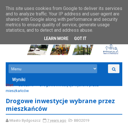
This site uses cookies from Google to deliver its services
and to analyze traffic. Your IP address and user-agent are
shared with Google along with performance and security
metrics to ensure quality of service, generate usage
statistics, and to detect and address abuse.
LEARN MORE
GOT IT
Wyniki
Start
BBO2019
Drogowe inwestycje wybrane przez
mieszkańców
Drogowe inwestycje wybrane przez
mieszkańców
Miasto Bydgoszcz
7 years ago
BBO2019