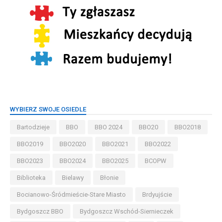
WYBIERZ SWOJE OSIEDLE
Bartodzieje
BBO
BBO 2024
BBO20
BBO2018
BBO2019
BBO2020
BBO2021
BBO2022
BBO2023
BBO2024
BBO2025
BCOPW
Biblioteka
Bielawy
Błonie
Bocianowo-Śródmieście-Stare Miasto
Brdyujście
Bydgoszcz BBO
Bydgoszcz Wschód-Siernieczek