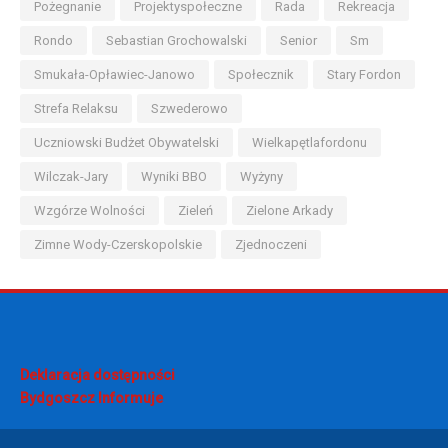
Pożegnanie
Projektyspołeczne
Rada
Rekreacja
Rondo
Sebastian Grochowalski
Senior
Sm
Smukała-Opławiec-Janowo
Społecznik
Stary Fordon
Strefa Relaksu
Szwederowo
Uczniowski Budżet Obywatelski
Wielkapętlafordonu
Wilczak-Jary
Wyniki BBO
Wyżyny
Wzgórze Wolności
Zieleń
Zielone Arkady
Zimne Wody-Czerskopolskie
Zjednoczeni
Deklaracja dostępności
Bydgoszcz Informuje