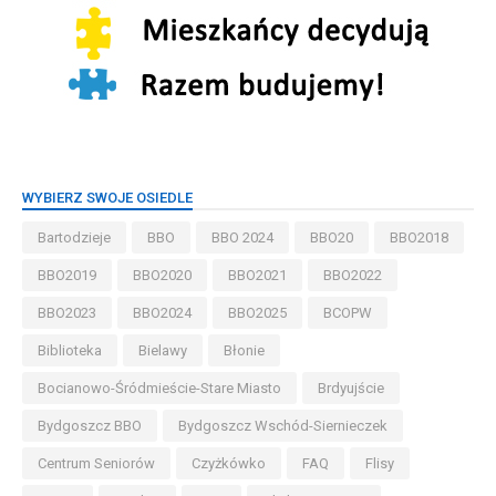
WYBIERZ SWOJE OSIEDLE
Bartodzieje
BBO
BBO 2024
BBO20
BBO2018
BBO2019
BBO2020
BBO2021
BBO2022
BBO2023
BBO2024
BBO2025
BCOPW
Biblioteka
Bielawy
Błonie
Bocianowo-Śródmieście-Stare Miasto
Brdyujście
Bydgoszcz BBO
Bydgoszcz Wschód-Siernieczek
Centrum Seniorów
Czyżkówko
FAQ
Flisy