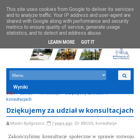
This site uses cookies from Google to deliver its services
and to analyze traffic. Your IP address and user-agent are
shared with Google along with performance and security
metrics to ensure quality of service, generate usage
statistics, and to detect and address abuse.
LEARN MORE
GOT IT
Wyniki
Start
BBO20
konsultacje
Dziękujemy za udział w
konsultacjach
Dziękujemy za udział w konsultacjach
Miasto Bydgoszcz
7 years ago
BBO20
,
konsultacje
Zakończyliśmy konsultacje społeczne w sprawie rozwoju