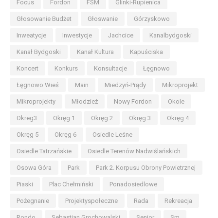
Focus
Fordon
FSM
Glinki-Rupienica
Głosowanie Budżet
Głoswanie
Górzyskowo
Inweatycje
Inwestycje
Jachcice
Kanalbydgoski
Kanał Bydgoski
Kanał Kultura
Kapuściska
Koncert
Konkurs
Konsultacje
Łęgnowo
Łęgnowo Wieś
Main
Miedzyń-Prądy
Mikroprojekt
Mikroprojekty
Młodzież
Nowy Fordon
Okole
Okreg3
Okręg 1
Okręg 2
Okręg 3
Okręg 4
Okręg 5
Okręg 6
Osiedle Leśne
Osiedle Tatrzańskie
Osiedle Terenów Nadwiślańskich
Osowa Góra
Park
Park 2. Korpusu Obrony Powietrznej
Piaski
Plac Chełmiński
Ponadosiedlowe
Pożegnanie
Projektyspołeczne
Rada
Rekreacja
Rondo
Sebastian Grochowalski
Senior
Sm