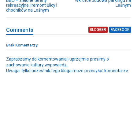
BBO – zielone tereny
Wkrótce budowa parkingu na
rekreacyjne i remont ulicy i
Leśnym
chodników na Leśnym
Comment
s
BLOGGER
FACEBOOK
Brak Komentarzy:
Zapraszamy do komentowania i uprzejmie prosimy o
zachowanie kultury wypowiedzi.
Uwaga: tylko uczestnik tego bloga może przesyłać komentarze.