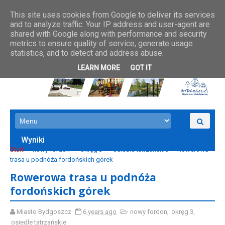
This site uses cookies from Google to deliver its services
and to analyze traffic. Your IP address and user-agent are
shared with Google along with performance and security
metrics to ensure quality of service, generate usage
statistics, and to detect and address abuse.
LEARN MORE
GOT IT
Wyniki
Start
nowy fordon
okręg 3
osiedle tatrzańskie
Rowerowa
trasa u podnóża fordońskich górek
Rowerowa trasa u podnóża
fordońskich górek
Miasto Bydgoszcz
6 years ago
nowy fordon
,
okręg 3
,
osiedle tatrzańskie