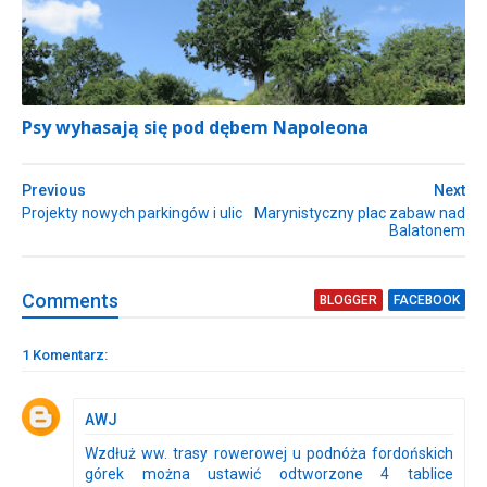
Psy wyhasają się pod dębem Napoleona
Previous
Next
Projekty nowych parkingów i ulic
Marynistyczny plac zabaw nad
Balatonem
Comment
s
BLOGGER
FACEBOOK
1 Komentarz:
AWJ
Wzdłuż ww. trasy rowerowej u podnóża fordońskich
górek można ustawić odtworzone 4 tablice