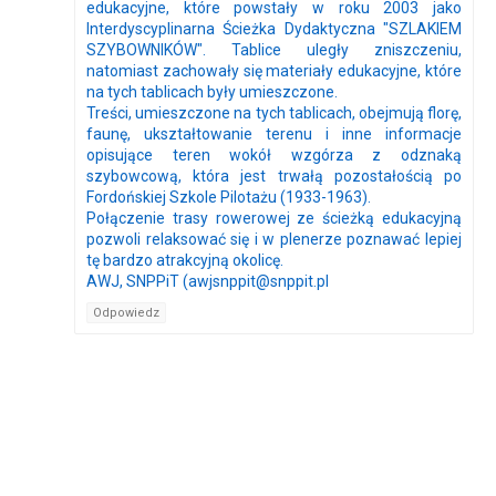
edukacyjne, które powstały w roku 2003 jako
Interdyscyplinarna Ścieżka Dydaktyczna "SZLAKIEM
SZYBOWNIKÓW". Tablice uległy zniszczeniu,
natomiast zachowały się materiały edukacyjne, które
na tych tablicach były umieszczone.
Treści, umieszczone na tych tablicach, obejmują florę,
faunę, ukształtowanie terenu i inne informacje
opisujące teren wokół wzgórza z odznaką
szybowcową, która jest trwałą pozostałością po
Fordońskiej Szkole Pilotażu (1933-1963).
Połączenie trasy rowerowej ze ścieżką edukacyjną
pozwoli relaksować się i w plenerze poznawać lepiej
tę bardzo atrakcyjną okolicę.
AWJ, SNPPiT (awjsnppit@snppit.pl
Odpowiedz