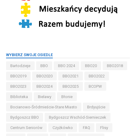
WYBIERZ SWOJE OSIEDLE
Bartodzieje
BBO
BBO 2024
BBO20
BBO2018
BBO2019
BBO2020
BBO2021
BBO2022
BBO2023
BBO2024
BBO2025
BCOPW
Biblioteka
Bielawy
Błonie
Bocianowo-Śródmieście-Stare Miasto
Brdyujście
Bydgoszcz BBO
Bydgoszcz Wschód-Siernieczek
Centrum Seniorów
Czyżkówko
FAQ
Flisy