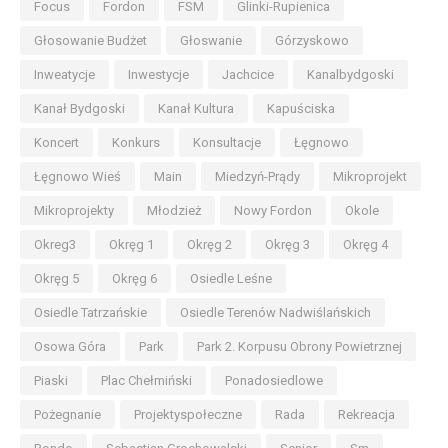
Focus
Fordon
FSM
Glinki-Rupienica
Głosowanie Budżet
Głoswanie
Górzyskowo
Inweatycje
Inwestycje
Jachcice
Kanalbydgoski
Kanał Bydgoski
Kanał Kultura
Kapuściska
Koncert
Konkurs
Konsultacje
Łęgnowo
Łęgnowo Wieś
Main
Miedzyń-Prądy
Mikroprojekt
Mikroprojekty
Młodzież
Nowy Fordon
Okole
Okreg3
Okręg 1
Okręg 2
Okręg 3
Okręg 4
Okręg 5
Okręg 6
Osiedle Leśne
Osiedle Tatrzańskie
Osiedle Terenów Nadwiślańskich
Osowa Góra
Park
Park 2. Korpusu Obrony Powietrznej
Piaski
Plac Chełmiński
Ponadosiedlowe
Pożegnanie
Projektyspołeczne
Rada
Rekreacja