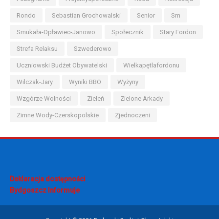
Rondo
Sebastian Grochowalski
Senior
Sm
Smukała-Opławiec-Janowo
Społecznik
Stary Fordon
Strefa Relaksu
Szwederowo
Uczniowski Budżet Obywatelski
Wielkapętlafordonu
Wilczak-Jary
Wyniki BBO
Wyżyny
Wzgórze Wolności
Zieleń
Zielone Arkady
Zimne Wody-Czerskopolskie
Zjednoczeni
Deklaracja dostępności
Bydgoszcz Informuje