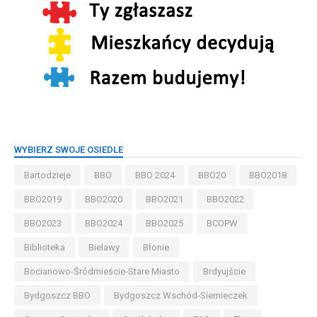
WYBIERZ SWOJE OSIEDLE
Bartodzieje
BBO
BBO 2024
BBO20
BBO2018
BBO2019
BBO2020
BBO2021
BBO2022
BBO2023
BBO2024
BBO2025
BCOPW
Biblioteka
Bielawy
Błonie
Bocianowo-Śródmieście-Stare Miasto
Brdyujście
Bydgoszcz BBO
Bydgoszcz Wschód-Siernieczek