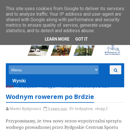
This site uses cookies from Google to deliver its services
and to analyze traffic. Your IP address and user-agent are
shared with Google along with performance and security
metrics to ensure quality of service, generate usage
statistics, and to detect and address abuse.
LEARN MORE
GOT IT
Wyniki
Start
brdyujście
okręg 2
Wodnym rowerem po Brdzie
Wodnym rowerem po Brdzie
Miasto Bydgoszcz
5 years ago
brdyujście
,
okręg 2
Przypominamy, że trwa nowy sezon wypożyczalni sprzętu
wodnego prowadzonej przez Bydgoskie Centrum Sportu