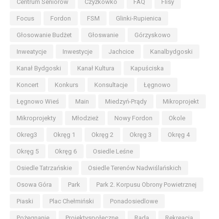
Centrum Seniorów
Czyżkówko
FAQ
Flisy
Focus
Fordon
FSM
Glinki-Rupienica
Głosowanie Budżet
Głoswanie
Górzyskowo
Inweatycje
Inwestycje
Jachcice
Kanalbydgoski
Kanał Bydgoski
Kanał Kultura
Kapuściska
Koncert
Konkurs
Konsultacje
Łęgnowo
Łęgnowo Wieś
Main
Miedzyń-Prądy
Mikroprojekt
Mikroprojekty
Młodzież
Nowy Fordon
Okole
Okreg3
Okręg 1
Okręg 2
Okręg 3
Okręg 4
Okręg 5
Okręg 6
Osiedle Leśne
Osiedle Tatrzańskie
Osiedle Terenów Nadwiślańskich
Osowa Góra
Park
Park 2. Korpusu Obrony Powietrznej
Piaski
Plac Chełmiński
Ponadosiedlowe
Pożegnanie
Projektyspołeczne
Rada
Rekreacja