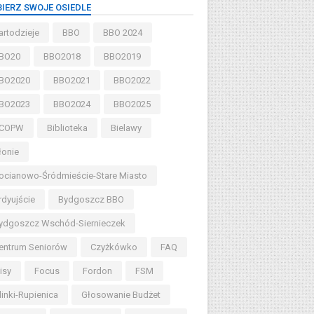
IERZ SWOJE OSIEDLE
artodzieje
BBO
BBO 2024
BO20
BBO2018
BBO2019
BO2020
BBO2021
BBO2022
BO2023
BBO2024
BBO2025
COPW
Biblioteka
Bielawy
łonie
ocianowo-Śródmieście-Stare Miasto
rdyujście
Bydgoszcz BBO
ydgoszcz Wschód-Siernieczek
entrum Seniorów
Czyżkówko
FAQ
lisy
Focus
Fordon
FSM
linki-Rupienica
Głosowanie Budżet