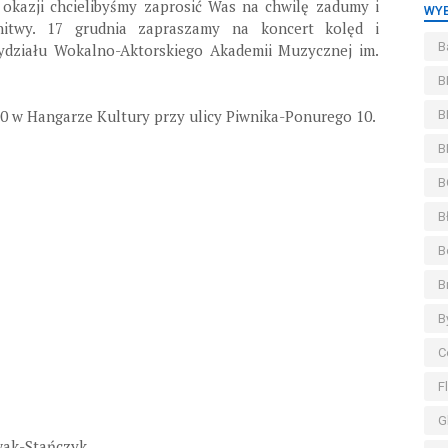
 okazji chcielibyśmy zaprosić Was na chwilę zadumy i
WYB
nitwy. 17 grudnia zapraszamy na koncert kolęd i
B
działu Wokalno-Aktorskiego Akademii Muzycznej im.
B
00 w Hangarze Kultury przy ulicy Piwnika-Ponurego 10.
B
B
B
B
B
B
B
C
F
G
wak-Stańczyk.