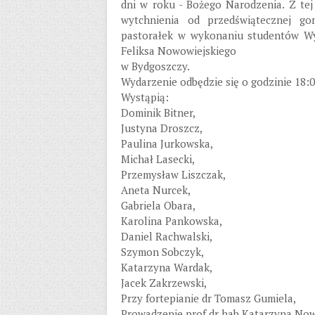
dni w roku - Bożego Narodzenia. Z tej
wytchnienia od przedświątecznej go
pastorałek w wykonaniu studentów Wy
Feliksa Nowowiejskiego
w Bydgoszczy.
Wydarzenie odbędzie się o godzinie 18:
Wystąpią:
Dominik Bitner,
Justyna Droszcz,
Paulina Jurkowska,
Michał Lasecki,
Przemysław Liszczak,
Aneta Nurcek,
Gabriela Obara,
Karolina Pankowska,
Daniel Rachwalski,
Szymon Sobczyk,
Katarzyna Wardak,
Jacek Zakrzewski,
Przy fortepianie dr Tomasz Gumiela,
Prowadzenie prof dr hab Katarzyna No