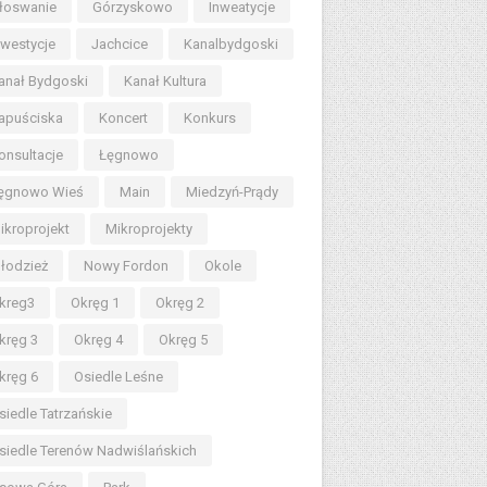
łoswanie
Górzyskowo
Inweatycje
nwestycje
Jachcice
Kanalbydgoski
anał Bydgoski
Kanał Kultura
apuściska
Koncert
Konkurs
onsultacje
Łęgnowo
ęgnowo Wieś
Main
Miedzyń-Prądy
ikroprojekt
Mikroprojekty
łodzież
Nowy Fordon
Okole
kreg3
Okręg 1
Okręg 2
kręg 3
Okręg 4
Okręg 5
kręg 6
Osiedle Leśne
siedle Tatrzańskie
siedle Terenów Nadwiślańskich