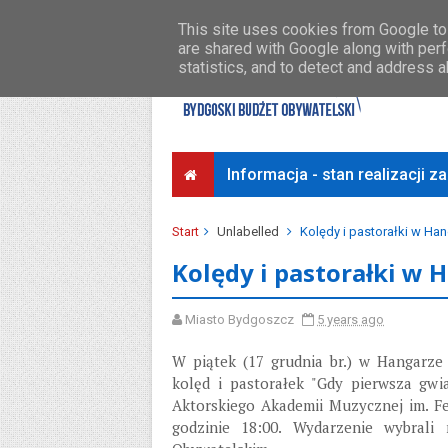
Środki na osiedla
Przykładowe koszty
This site uses cookies from Google to 
are shared with Google along with perf
statistics, and to detect and address 
Informacja - stan realizacji 
Start
Unlabelled
Kolędy i pastorałki w Han
Kolędy i pastorałki w 
Miasto Bydgoszcz
5 years ago
W piątek (17 grudnia br.) w Hangarze
kolęd i pastorałek "Gdy pierwsza gw
Aktorskiego Akademii Muzycznej im. F
godzinie 18:00. Wydarzenie wybral