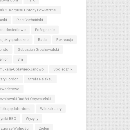
sowa Góra
Park
ark 2. Korpusu Obrony Powietrznej
iaski
Plac Chełmiński
onadosiedlowe
Pożegnanie
rojektyspołeczne
Rada
Rekreacja
ondo
Sebastian Grochowalski
enior
Sm
mukała-Opławiec-Janowo
Społecznik
tary Fordon
Strefa Relaksu
zwederowo
czniowski Budżet Obywatelski
ielkapętlafordonu
Wilczak-Jary
yniki BBO
Wyżyny
zgórze Wolności
Zieleń