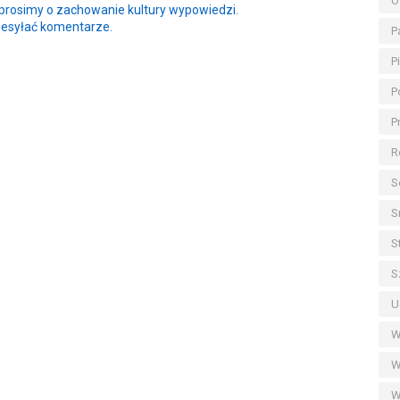
O
rosimy o zachowanie kultury wypowiedzi.
zesyłać komentarze.
P
P
P
P
R
S
S
S
S
U
W
W
W