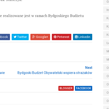
G
I
ie realizowane jest w ramach Bydgoskiego Budżetu
K
K
K
ebook
Twitter
Google+
Pinterest
Linkedin
Ł
M
M
Next
O
wie
Bydgoski Budżet Obywatelski wspiera strażaków
O
O
BLOGGER
FACEBOOK
O
O