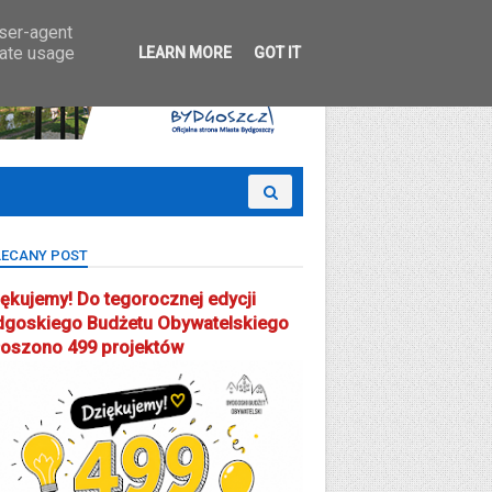
 Partcypacji Społecznej
user-agent
rate usage
LEARN MORE
GOT IT
ECANY POST
ękujemy! Do tegorocznej edycji
dgoskiego Budżetu Obywatelskiego
łoszono 499 projektów