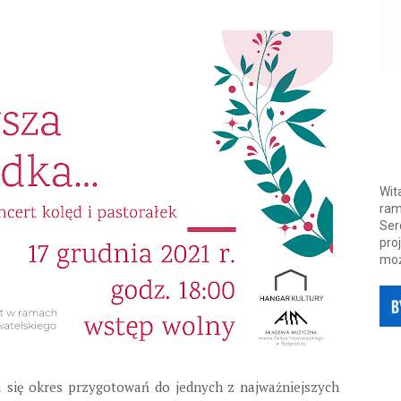
Wit
ram
Ser
pro
moż
 się okres przygotowań do jednych z najważniejszych