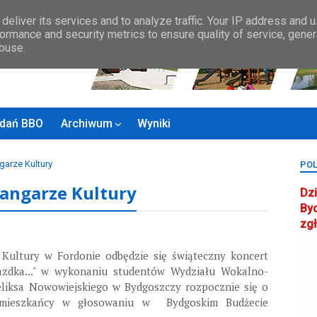
Zasady BBO
MAPA MIASTA
KONTAKT
Rady Osiedla
Rada ds.
deliver its services and to analyze traffic. Your IP address and 
ormance and security metrics to ensure quality of service, gene
abuse.
zadań BBO
Archiwum
Wyniki
garze Kultury
POL
Hangarze Kultury
Dzi
By
zg
 Kultury w Fordonie odbędzie się świąteczny koncert
iazdka..." w wykonaniu studentów Wydziału Wokalno-
eliksa Nowowiejskiego w Bydgoszczy rozpocznie się o
i mieszkańcy w głosowaniu w Bydgoskim Budżecie