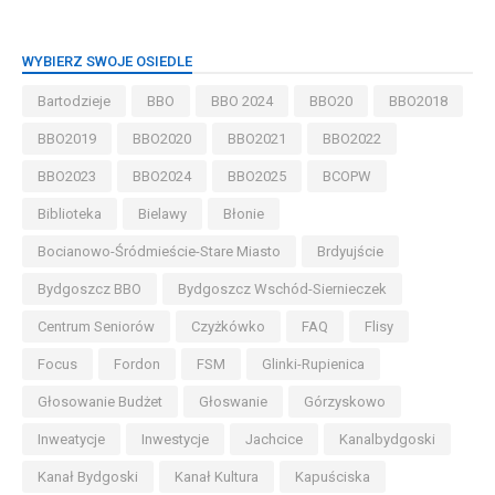
WYBIERZ SWOJE OSIEDLE
Bartodzieje
BBO
BBO 2024
BBO20
BBO2018
BBO2019
BBO2020
BBO2021
BBO2022
BBO2023
BBO2024
BBO2025
BCOPW
Biblioteka
Bielawy
Błonie
Bocianowo-Śródmieście-Stare Miasto
Brdyujście
Bydgoszcz BBO
Bydgoszcz Wschód-Siernieczek
Centrum Seniorów
Czyżkówko
FAQ
Flisy
Focus
Fordon
FSM
Glinki-Rupienica
Głosowanie Budżet
Głoswanie
Górzyskowo
Inweatycje
Inwestycje
Jachcice
Kanalbydgoski
Kanał Bydgoski
Kanał Kultura
Kapuściska