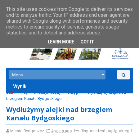
This site uses cookies from Google to deliver its services
and to analyze traffic. Your IP address and user-agent are
shared with Google along with performance and security
metrics to ensure quality of service, generate usage
statistics, and to detect and address abuse.
LEARN MORE
GOT IT
Wyniki
Start
flisy
miedzyń-prądy
okręg 1
Wydłużymy alejki nad
brzegiem Kanału Bydgoskiego
Wydłużymy alejki nad brzegiem
Kanału Bydgoskiego
Miasto Bydgoszcz
4 years ago
flisy
,
miedzyń-prądy
,
okręg 1