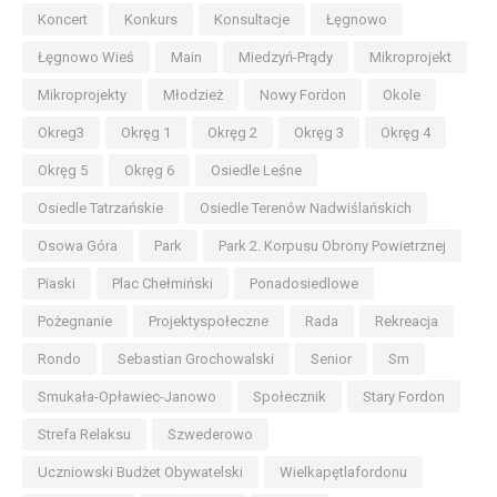
Koncert
Konkurs
Konsultacje
Łęgnowo
Łęgnowo Wieś
Main
Miedzyń-Prądy
Mikroprojekt
Mikroprojekty
Młodzież
Nowy Fordon
Okole
Okreg3
Okręg 1
Okręg 2
Okręg 3
Okręg 4
Okręg 5
Okręg 6
Osiedle Leśne
Osiedle Tatrzańskie
Osiedle Terenów Nadwiślańskich
Osowa Góra
Park
Park 2. Korpusu Obrony Powietrznej
Piaski
Plac Chełmiński
Ponadosiedlowe
Pożegnanie
Projektyspołeczne
Rada
Rekreacja
Rondo
Sebastian Grochowalski
Senior
Sm
Smukała-Opławiec-Janowo
Społecznik
Stary Fordon
Strefa Relaksu
Szwederowo
Uczniowski Budżet Obywatelski
Wielkapętlafordonu