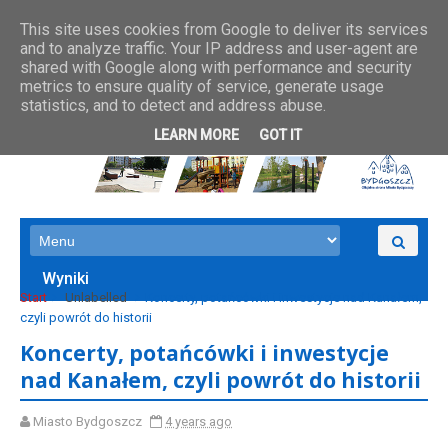
This site uses cookies from Google to deliver its services
and to analyze traffic. Your IP address and user-agent are
shared with Google along with performance and security
metrics to ensure quality of service, generate usage
statistics, and to detect and address abuse.
LEARN MORE
GOT IT
Wyniki
Start
Unlabelled
Koncerty, potańcówki i inwestycje nad Kanałem,
czyli powrót do historii
Koncerty, potańcówki i inwestycje
nad Kanałem, czyli powrót do historii
Miasto Bydgoszcz
4 years ago