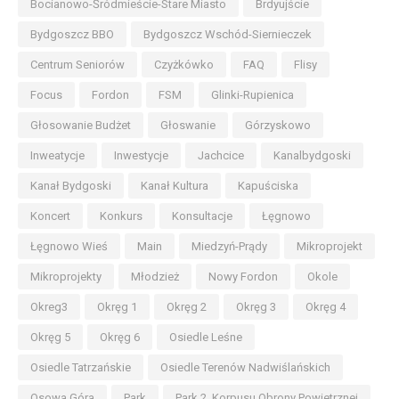
Bocianowo-Śródmieście-Stare Miasto
Brdyujście
Bydgoszcz BBO
Bydgoszcz Wschód-Siernieczek
Centrum Seniorów
Czyżkówko
FAQ
Flisy
Focus
Fordon
FSM
Glinki-Rupienica
Głosowanie Budżet
Głoswanie
Górzyskowo
Inweatycje
Inwestycje
Jachcice
Kanalbydgoski
Kanał Bydgoski
Kanał Kultura
Kapuściska
Koncert
Konkurs
Konsultacje
Łęgnowo
Łęgnowo Wieś
Main
Miedzyń-Prądy
Mikroprojekt
Mikroprojekty
Młodzież
Nowy Fordon
Okole
Okreg3
Okręg 1
Okręg 2
Okręg 3
Okręg 4
Okręg 5
Okręg 6
Osiedle Leśne
Osiedle Tatrzańskie
Osiedle Terenów Nadwiślańskich
Osowa Góra
Park
Park 2. Korpusu Obrony Powietrznej