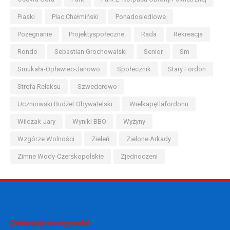
Piaski
Plac Chełmiński
Ponadosiedlowe
Pożegnanie
Projektyspołeczne
Rada
Rekreacja
Rondo
Sebastian Grochowalski
Senior
Sm
Smukała-Opławiec-Janowo
Społecznik
Stary Fordon
Strefa Relaksu
Szwederowo
Uczniowski Budżet Obywatelski
Wielkapętlafordonu
Wilczak-Jary
Wyniki BBO
Wyżyny
Wzgórze Wolności
Zieleń
Zielone Arkady
Zimne Wody-Czerskopolskie
Zjednoczeni
Deklaracja dostępności