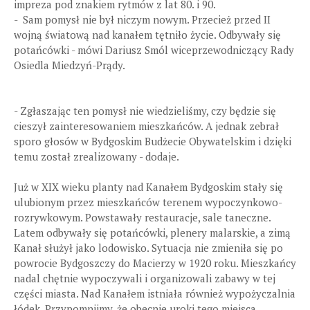
impreza pod znakiem rytmów z lat 80. i 90.
- Sam pomysł nie był niczym nowym. Przecież przed II
wojną światową nad kanałem tętniło życie. Odbywały się
potańcówki - mówi Dariusz Smól wiceprzewodniczący Rady
Osiedla Miedzyń-Prądy.
- Zgłaszając ten pomysł nie wiedzieliśmy, czy będzie się
cieszył zainteresowaniem mieszkańców. A jednak zebrał
sporo głosów w Bydgoskim Budżecie Obywatelskim i dzięki
temu został zrealizowany - dodaje.
Już w XIX wieku planty nad Kanałem Bydgoskim stały się
ulubionym przez mieszkańców terenem wypoczynkowo-
rozrywkowym. Powstawały restauracje, sale taneczne.
Latem odbywały się potańcówki, plenery malarskie, a zimą
Kanał służył jako lodowisko. Sytuacja nie zmieniła się po
powrocie Bydgoszczy do Macierzy w 1920 roku. Mieszkańcy
nadal chętnie wypoczywali i organizowali zabawy w tej
części miasta. Nad Kanałem istniała również wypożyczalnia
łódek. Przypomnijmy, że obecnie uroki tego miejsca