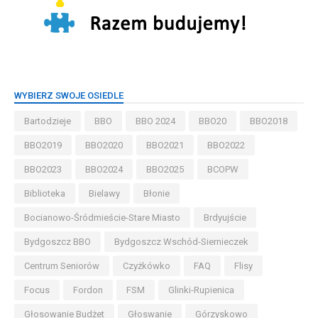
WYBIERZ SWOJE OSIEDLE
Bartodzieje
BBO
BBO 2024
BBO20
BBO2018
BBO2019
BBO2020
BBO2021
BBO2022
BBO2023
BBO2024
BBO2025
BCOPW
Biblioteka
Bielawy
Błonie
Bocianowo-Śródmieście-Stare Miasto
Brdyujście
Bydgoszcz BBO
Bydgoszcz Wschód-Siernieczek
Centrum Seniorów
Czyżkówko
FAQ
Flisy
Focus
Fordon
FSM
Glinki-Rupienica
Głosowanie Budżet
Głoswanie
Górzyskowo