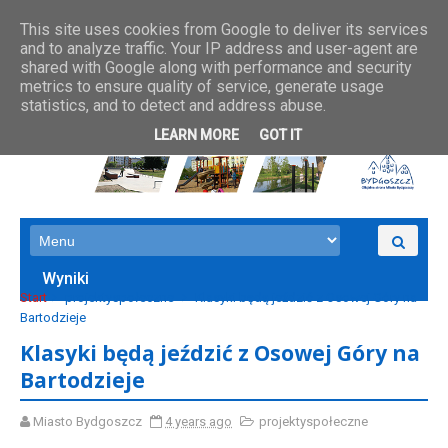
This site uses cookies from Google to deliver its services
and to analyze traffic. Your IP address and user-agent are
shared with Google along with performance and security
metrics to ensure quality of service, generate usage
statistics, and to detect and address abuse.
LEARN MORE
GOT IT
Wyniki
Start
projektyspołeczne
Klasyki będą jeździć z Osowej Góry na
Bartodzieje
Klasyki będą jeździć z Osowej Góry na
Bartodzieje
Miasto Bydgoszcz
4 years ago
projektyspołeczne