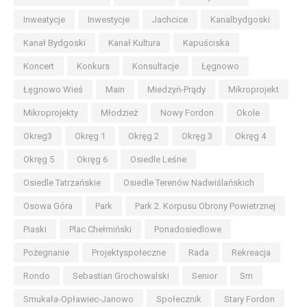
Inweatycje
Inwestycje
Jachcice
Kanalbydgoski
Kanał Bydgoski
Kanał Kultura
Kapuściska
Koncert
Konkurs
Konsultacje
Łęgnowo
Łęgnowo Wieś
Main
Miedzyń-Prądy
Mikroprojekt
Mikroprojekty
Młodzież
Nowy Fordon
Okole
Okreg3
Okręg 1
Okręg 2
Okręg 3
Okręg 4
Okręg 5
Okręg 6
Osiedle Leśne
Osiedle Tatrzańskie
Osiedle Terenów Nadwiślańskich
Osowa Góra
Park
Park 2. Korpusu Obrony Powietrznej
Piaski
Plac Chełmiński
Ponadosiedlowe
Pożegnanie
Projektyspołeczne
Rada
Rekreacja
Rondo
Sebastian Grochowalski
Senior
Sm
Smukała-Opławiec-Janowo
Społecznik
Stary Fordon