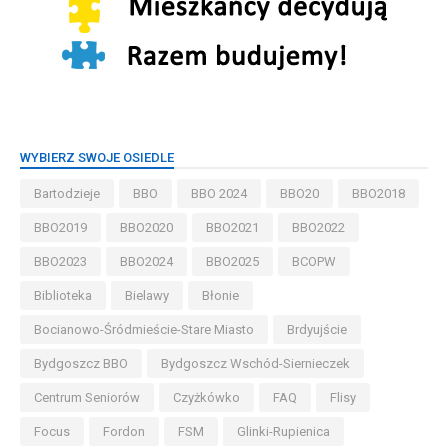
WYBIERZ SWOJE OSIEDLE
Bartodzieje
BBO
BBO 2024
BBO20
BBO2018
BBO2019
BBO2020
BBO2021
BBO2022
BBO2023
BBO2024
BBO2025
BCOPW
Biblioteka
Bielawy
Błonie
Bocianowo-Śródmieście-Stare Miasto
Brdyujście
Bydgoszcz BBO
Bydgoszcz Wschód-Siernieczek
Centrum Seniorów
Czyżkówko
FAQ
Flisy
Focus
Fordon
FSM
Glinki-Rupienica