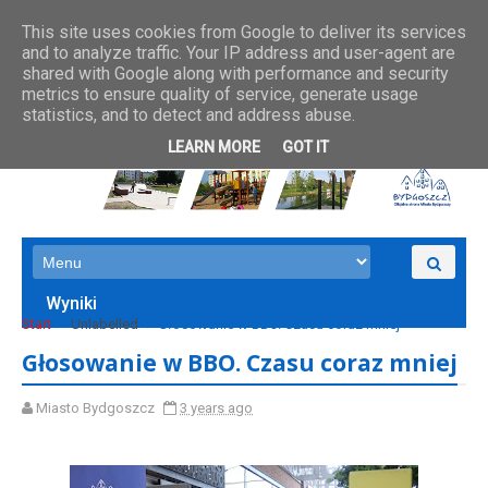
This site uses cookies from Google to deliver its services
and to analyze traffic. Your IP address and user-agent are
shared with Google along with performance and security
metrics to ensure quality of service, generate usage
statistics, and to detect and address abuse.
LEARN MORE
GOT IT
Wyniki
Start
Unlabelled
Głosowanie w BBO. Czasu coraz mniej
Głosowanie w BBO. Czasu coraz mniej
Miasto Bydgoszcz
3 years ago