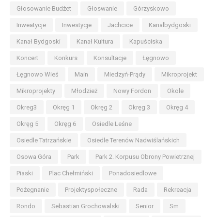
Głosowanie Budżet
Głoswanie
Górzyskowo
Inweatycje
Inwestycje
Jachcice
Kanalbydgoski
Kanał Bydgoski
Kanał Kultura
Kapuściska
Koncert
Konkurs
Konsultacje
Łęgnowo
Łęgnowo Wieś
Main
Miedzyń-Prądy
Mikroprojekt
Mikroprojekty
Młodzież
Nowy Fordon
Okole
Okreg3
Okręg 1
Okręg 2
Okręg 3
Okręg 4
Okręg 5
Okręg 6
Osiedle Leśne
Osiedle Tatrzańskie
Osiedle Terenów Nadwiślańskich
Osowa Góra
Park
Park 2. Korpusu Obrony Powietrznej
Piaski
Plac Chełmiński
Ponadosiedlowe
Pożegnanie
Projektyspołeczne
Rada
Rekreacja
Rondo
Sebastian Grochowalski
Senior
Sm